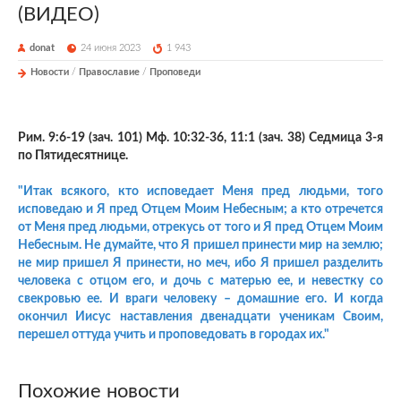
(ВИДЕО)
donat
24 июня 2023
1 943
Новости
/
Православие
/
Проповеди
Рим. 9:6-19 (зач. 101) Мф. 10:32-36, 11:1 (зач. 38) Седмица 3-я
по Пятидесятнице.
"Итак всякого, кто исповедает Меня пред людьми, того
исповедаю и Я пред Отцем Моим Небесным; а кто отречется
от Меня пред людьми, отрекусь от того и Я пред Отцем Моим
Небесным. Не думайте, что Я пришел принести мир на землю;
не мир пришел Я принести, но меч, ибо Я пришел разделить
человека с отцом его, и дочь с матерью ее, и невестку со
свекровью ее. И враги человеку – домашние его. И когда
окончил Иисус наставления двенадцати ученикам Своим,
перешел оттуда учить и проповедовать в городах их."
Похожие новости