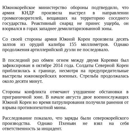
Южнокорейское министерство обороны подтвердило, что
армия КНДР произвела выстрел в направлении
громкоговорителей, вещавших на территорию соседнего
государства. Реактивный снаряд не принес ущерба, он
взорвался в горах западнее демилитаризованной зоны.
Со своей стороны армия Южной Кореи произвела десять
залпов из орудий калибра 155 миллиметров. Однако
продолжения артиллерийской дуэли не последовало.
В последний раз обмен огнем между двумя Кореями был
зафиксирован в октябре 2014 года. Солдаты Северной Кореи
приблизилась к границе, несмотря на предупредительные
выстрелы южнокорейских военных. Стрельба продолжалась
около десяти минут.
Стороны конфликта отмечают ухудшение обстановки в
приграничной зоне. В начале августа двое военнослужащих
Южной Кореи во время патрулирования получили ранения от
взрыва противопехотной мины.
Расследование показало, что заряды были северокорейского
производства. Однако Пхеньян не взял на себя
ответственность за инцидент.