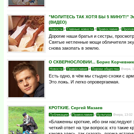
"МОЛИТЕСЬ ТАК ХОТЯ БЫ 5 МИНУТ!" Эку
(ВИДЕО)
Новости
/
Главные новости
/
Православие
/
Пропов
Дорогие наши братья и сестры, просмотр
Святые нетленные мощи обличителя эку
снова закопать в землю.
О СКВЕРНОСЛОВИИ... Борис Корчевни
Новости
/
Православие
/
Пороки общества
Вчера, 
Есть одно, в чём мы стыдно схожи с арми
Это ложь. И легко опровергаемая.
КРОТКИЕ. Сергей Мазаев
Публикации
/
Православие
/
Культура
Вчера, 13:02
«Блаженны кроткие, ибо они наследуют 
четкий ответ на три вопроса: кто такие
какова здесь, так сказать, логика истор