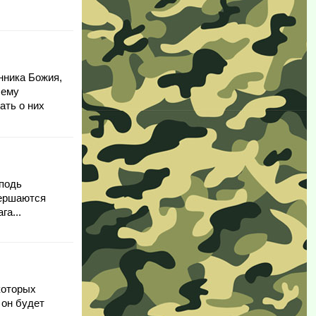
нника Божия,
шему
ать о них
сподь
вершаются
га...
которых
 он будет