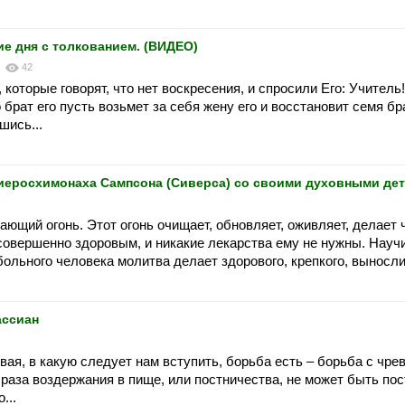
ие дня с толкованием. (ВИДЕО)
5
42
 которые говорят, что нет воскресения, и спросили Его: Учитель
о брат его пусть возьмет за себя жену его и восстановит семя б
шись...
 иеросхимонаха Сампсона (Сиверса) со своими духовными де
лающий огонь. Этот огонь очищает, обновляет, оживляет, делает
совершенно здоровым, и никакие лекарства ему не нужны. Науч
больного человека молитва делает здорового, крепкого, выносли
ассиан
вая, в какую следует нам вступить, борьба есть – борьба с чре
раза воздержания в пище, или постничества, не может быть по
...