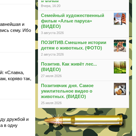
и жизни
Вчера, 16:20
Семейный художественный
фильм «Алые паруса»
лавнейшая и
(ВИДЕО)
вись сему. Ибо
3 августа 2026
ПОЗИТИВ.Смешные истории
детям о животных. (ФОТО)
2 августа 2026
Позитив. Как живёт лес...
(ВИДЕО)
й: «Славка,
27 июля 2026
ам, коряво так,
Позитивчик дня. Самое
умилительное видео о
животных. (ВИДЕО)
25 июля 2026
жду дружбой и
а в одну