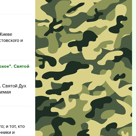
 Киеве
товского и
ское". Святой
. Святой Дух
аемая
; и тот, кто
нники и