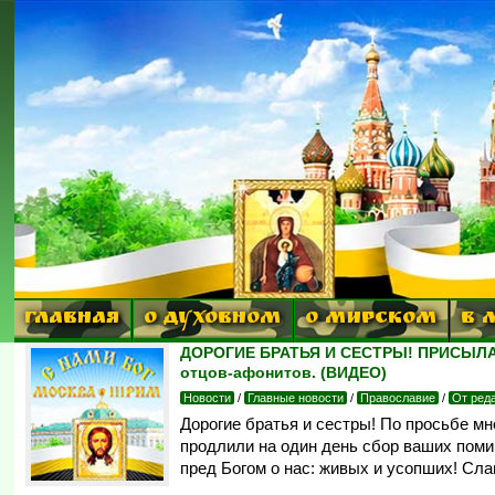
ГЛАВНАЯ
О ДУХОВНОМ
О МИРСКОМ
В 
ДОРОГИЕ БРАТЬЯ И СЕСТРЫ! ПРИСЫЛА
отцов-афонитов. (ВИДЕО)
Новости
/
Главные новости
/
Православие
/
От ред
Дорогие братья и сестры! По просьбе м
продлили на один день сбор ваших помин
пред Богом о нас: живых и усопших! Слав