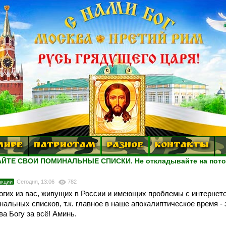
МИРЕ
ПАТРИОТАМ
РАЗНОЕ
КОНТАКТЫ
ЙТЕ СВОИ ПОМИНАЛЬНЫЕ СПИСКИ. Не откладывайте на пото
акции
Сегодня, 13:06
782
ногих из вас, живущих в России и имеющих проблемы с интернет
альных списков, т.к. главное в наше апокалиптическое время -
а Богу за всё! Аминь.