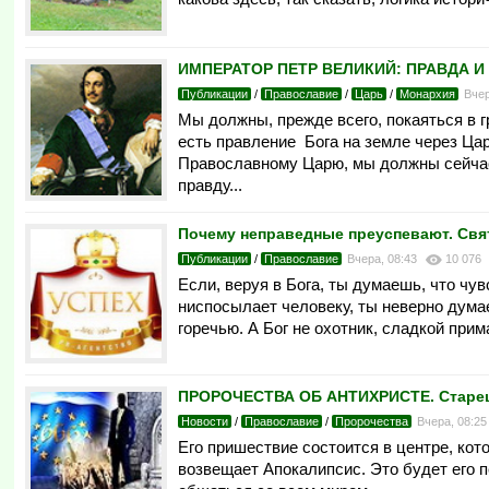
ИМПЕРАТОР ПЕТР ВЕЛИКИЙ: ПРАВДА И
Публикации
/
Православие
/
Царь
/
Монархия
Вчер
Мы должны, прежде всего, покаяться в г
есть правление Бога на земле через Ца
Православному Царю, мы должны сейчас 
правду...
Почему неправедные преуспевают. Свя
Публикации
/
Православие
Вчера, 08:43
10 076
Если, веруя в Бога, ты думаешь, что чу
ниспосылает человеку, ты неверно дум
горечью. А Бог не охотник, сладкой при
ПРОРОЧЕСТВА ОБ АНТИХРИСТЕ. Старец
Новости
/
Православие
/
Пророчества
Вчера, 08:2
Его пришествие состоится в центре, кот
возвещает Апокалипсис. Это будет его 