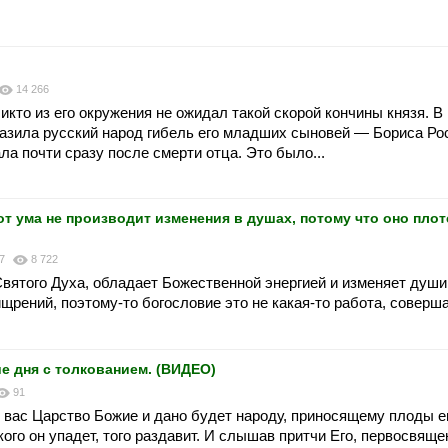
14 266
икто из его окружения не ожидал такой скорой кончины князя. В
азила русский народ гибель его младших сыновей — Бориса Рос
а почти сразу после смерти отца. Это было...
т ума не производит изменения в душах, потому что оно плот
07
8 722
Святого Духа, обладает Божественной энергией и изменяет души
щрений, поэтому-то богословие это не какая-то работа, соверш
ие дня с толкованием. (ВИДЕО)
91
 вас Царство Божие и дано будет народу, приносящему плоды его
 кого он упадет, того раздавит. И слышав притчи Его, первосвяще