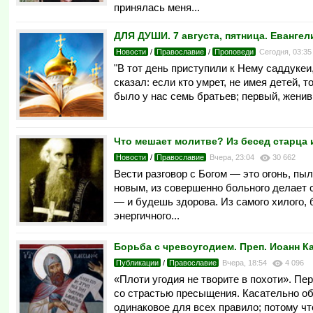
принялась меня...
ДЛЯ ДУШИ. 7 августа, пятница. Евангел
Новости
/
Православие
/
Проповеди
Сегодня, 03:3
"В тот день приступили к Нему саддукеи,
сказал: если кто умрет, не имея детей, т
было у нас семь братьев; первый, женив
Что мешает молитве? Из бесед старца
Новости
/
Православие
Вчера, 23:04
30 662
Вести разговор с Богом — это огонь, пы
новым, из совершенно больного делает 
— и будешь здорова. Из самого хилого, 
энергичного...
Борьба с чревоугодием. Преп. Иоанн К
Публикации
/
Православие
Вчера, 18:54
4 096
«Плоти угодия не творите в похоти». Пер
со страстью пресыщения. Касательно об
одинаковое для всех правило; потому что