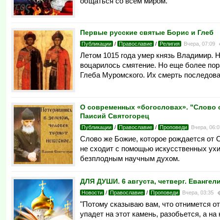
общаться со всем миром.
Первые русские святые Борис и Глеб
Публикации
/
Православие
/
Религия
Вчера, 07:09
Летом 1015 года умер князь Владимир. Н
воцарилось смятение. Но еще более пор
Глеба Муромского. Их смерть последовал
О современных «богословах». "Слово о
Паисий Святогорец
Публикации
/
Православие
/
Проповеди
Вчера, 06:
Слово же Божие, которое рождается от 
не сходит с помощью искусственных ухи
безплодным научным духом.
ДЛЯ ДУШИ. 6 августа, четверг. Евангел
Новости
/
Православие
/
Проповеди
Вчера, 03:35
"Потому сказываю вам, что отнимется от
упадет на этот камень, разобьется, а на