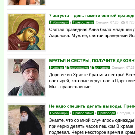
7 августа – день памяти святой праве
Публикации
/
Православие
Сегодня, 07:26
8 723
Святая праведная Анна была младшей д
Ааронова. Муж ее, святой праведный Ио
БРАТЬЯ И СЕСТРЫ, ПОЛУЧИТЕ ДУХОВНУЮ
Новости
/
Православие
/
Проповеди
Сегодня, 07:2
Дорогие во Христе братья и сестры! Все
пастырей, которые ведут нас в Царстви
Мы - православные!
Не надо спешить делать выводы. Пре
Публикации
/
Православие
/
Проповеди
Сегодня, 0
Знаете, что со мной случилось однажд
примерно девять часов пешком В храме м
подпевал. Через некоторое время в хра