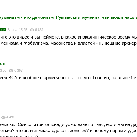
менизм - это демонизм. Румынский мученик, чьи мощи нашл
еди
Вчера, 15:25
6 831
ите это видео и вы поймете, в какое апокалиптическое время м
менизма и глобализма, масонства и властей - нынешние архие
ков
13:53
6 397
ей ВСУ и вообще с армией бесов: это мат. Говорят, на войне бе
4 491
землю». Смысл этой заповеди ускользнет от нас, если мы не д
 кроткие? что значит «наследовать землю»? и почему первым уда
ического процесса?