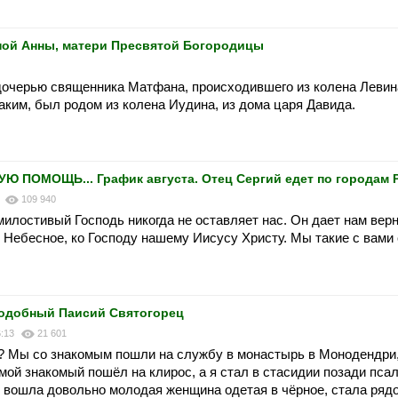
дной Анны, матери Пресвятой Богородицы
очерью священника Матфана, происходившего из колена Левин
аким, был родом из колена Иудина, из дома царя Давида.
 ПОМОЩЬ... График августа. Отец Сергий едет по городам 
5
109 940
милостивый Господь никогда не оставляет нас. Он дает нам вер
е Небесное, ко Господу нашему Иисусу Христу. Мы такие с вами
подобный Паисий Святогорец
6:13
21 601
ы? Мы со знакомым пошли на службу в монастырь в Монодендри
ой знакомый пошёл на клирос, а я стал в стасидии позади псал
м вошла довольно молодая женщина одетая в чёрное, стала рядо