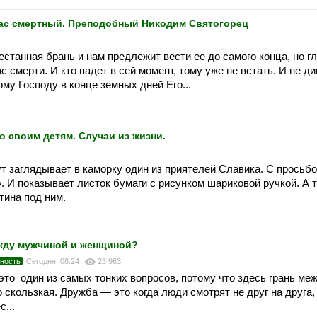
 час смертный. Преподобный Никодим Святогорец
естанная брань и нам предлежит вести ее до самого конца, но г
 смерти. И кто падет в сей момент, тому уже не встать. И не ди
ому Господу в конце земных дней Его...
 своим детям. Случаи из жизни.
ут заглядывает в каморку один из приятелей Славика. С просьбо
. И показывает листок бумаги с рисунком шариковой ручкой. А т
утина под ним.
жду мужчиной и женщиной?
ность
Сегодня, 08:24
23 963
о один из самых тонких вопросов, потому что здесь грань ме
кользкая. Дружба — это когда люди смотрят не друг на друга, 
с...