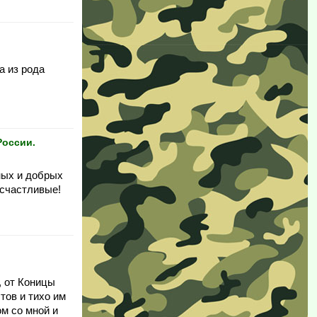
а из рода
России.
ных и добрых
 счастливые!
, от Коницы
тов и тихо им
м со мной и