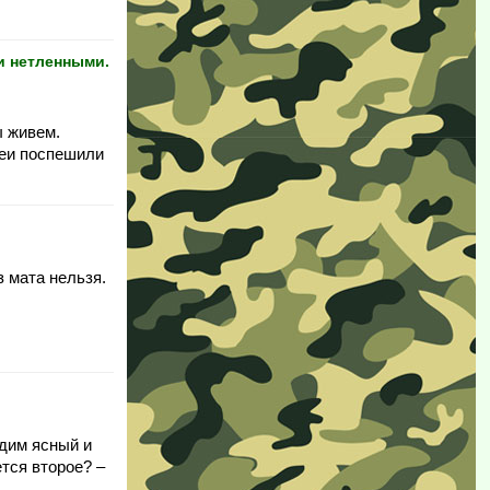
и нетленными.
ы живем.
реи поспешили
з мата нельзя.
адим ясный и
ется второе? –