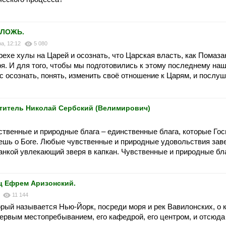
 ЛОЖЬ.
а, 12:12
5 080
рехе хулы на Царей и осознать, что Царская власть, как Помаза
ря. И для того, чтобы мы подготовились к этому последнему на
осознать, понять, изменить своё отношение к Царям, и послуш
титель Николай Сербский (Велимирович)
вственные и природные блага – единственные блага, которые Го
аешь о Боге. Любые чувственные и природные удовольствия за
манкой увлекающий зверя в капкан. Чувственные и природные бла
 Ефрем Аризонский.
5
11 144
орый называется Нью-Йорк, посреди моря и рек Вавилонских, о 
первым местопребыванием, его кафедрой, его центром, и отсюда