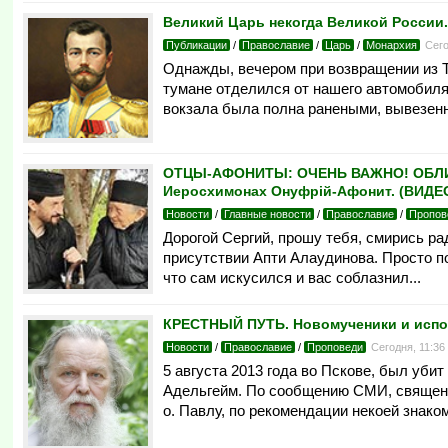
Великий Царь некогда Великой России.
Публикации
/
Православие
/
Царь
/
Монархия
Сего
Однажды, вечером при возвращении из Т
тумане отделился от нашего автомобиля 
вокзала была полна ранеными, вывезен
ОТЦЫ-АФОНИТЫ: ОЧЕНЬ ВАЖНО! ОБЛИЧ
Иеросхимонах Онуфрiй-Афонит. (ВИДЕ
Новости
/
Главные новости
/
Православие
/
Пропов
Дорогой Сергий, прошу тебя, смирись ра
присутствии Апти Алаудинова. Просто п
что сам искусился и вас соблазнил...
КРЕСТНЫЙ ПУТЬ. Новомученики и испове
Новости
/
Православие
/
Проповеди
Сегодня, 11:3
5 августа 2013 года во Пскове, был уб
Адельгейм. По сообщению СМИ, священн
о. Павлу, по рекомендации некоей знаком