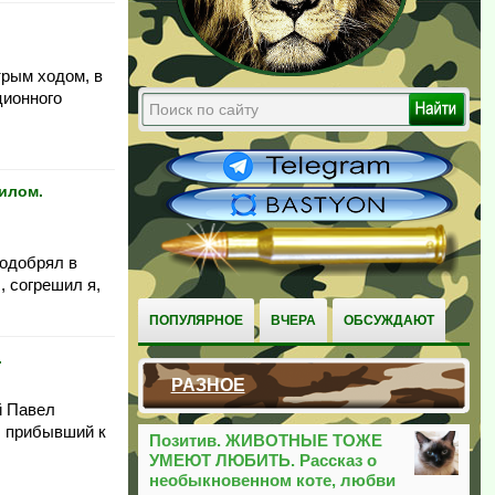
трым ходом, в
ционного
илом.
 одобрял в
, согрешил я,
ПОПУЛЯРНОЕ
ВЧЕРА
ОБСУЖДАЮТ
.
РАЗНОЕ
й Павел
, прибывший к
Позитив. ЖИВОТНЫЕ ТОЖЕ
УМЕЮТ ЛЮБИТЬ. Рассказ о
необыкновенном коте, любви