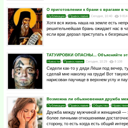
О приготовлении к брани с врагами в
Публикации
/
Православие
Сегодня, 10:40
9 814
Хотя вся жизнь наша на земле есть непр
решительнейшая брань ожидает нас в час
если враг дерзал приступать к безгрешн
ТАТУИРОВКИ ОПАСНЫ... Объясняйте это
Новости
/
Православие
Сегодня, 10:29
8 108
Сидели как-то у дяди Лёши под вечер, т
сделай мне наколку на груди! Вот такую»
нарисован паучище в верхнем углу и па
Возможна ли обыкновенная дружба ме
Публикации
/
Православие
/
Общество
/
Нравствен
Дружба между мужчиной и женщиной — эт
более личными отношениями достаточно с
сторону, то есть когда есть общий интере