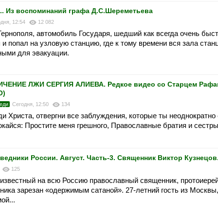
.. Из воспоминаний графа Д.С.Шереметьева
дня, 12:54
12 082
ернополя, автомобиль Государя, шедший как всегда очень быс
и попал на узловую станцию, где к тому времени вся зала стан
ными для эвакуации.
ЕНИЕ ЛЖИ СЕРГИЯ АЛИЕВА. Редкое видео со Старцем Рафа
О)
еди
Сегодня, 12:50
134
ди Христа, отвергни все заблуждения, которые ты неоднократно
окайся: Простите меня грешного, Православные братия и сестры
дники России. Август. Часть-3. Священник Виктор Кузнецов
6
125
ит известный на всю Россию православный священник, протоиере
ика зарезан «одержимым сатаной». 27-летний гость из Москвы
ой...