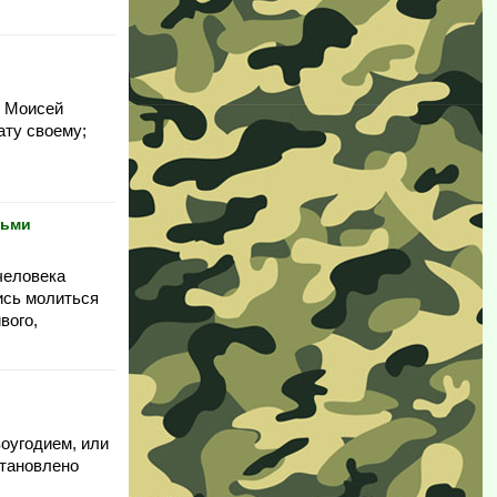
! Моисей
рату своему;
тьми
 человека
ись молиться
вого,
воугодием, или
становлено