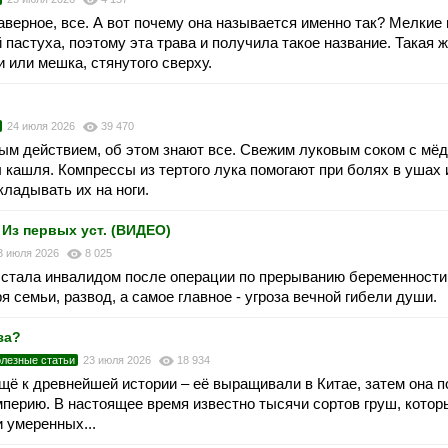
верное, все. А вот почему она называется именно так? Мелкие
пастуха, поэтому эта трава и получила такое название. Такая 
ой сумки или мешка, стянутого сверху.
24 июля 2026
39 470
ым действием, об этом знают все. Свежим луковым соком с мё
 кашля. Компрессы из тертого лука помогают при болях в ушах
кладывать их на ноги.
Из первых уст. (ВИДЕО)
3 июля 2026
8 025
на стала инвалидом после операции по прерыванию беременност
ря семьи, развод, а самое главное - угроза вечной гибели души.
за?
лезные статьи
23 июля 2026
18 934
щё к древнейшей истории – её выращивали в Китае, затем она 
мперию. В настоящее время известно тысячи сортов груш, котор
 умеренных...