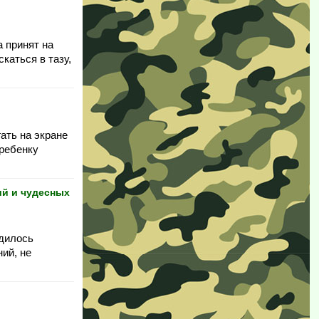
а принят на
каться в тазу,
гать на экране
 ребенку
й и чудесных
одилось
ий, не