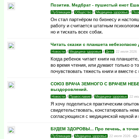
Позитив. Медбрат - пушистый енот Еша
Публикации
/
Общество
/
Медицина-здоровье
/
Поз
Он стал партнёром по бизнесу и настоящ
работу и считается штатным психологом
но и тискать всех собак.
Читать сказки с планшета небезопасно 
Новости
/
Медицина-здоровье
/
Дети
22 июля 2026
Когда ребенок читает книги на планшете,
во время чтения, или думают только о т
почувствовать тяжесть книги и вместе с
СОЮЗ ВРАЧА ЗЕМНОГО С ВРАЧЕМ НЕБЕС
выздоровлений.
Новости
/
Православие
/
Медицина-здоровье
22 ию
Я хочу поделиться практическим опытом
свидетельствовать, констатировать нем
согласующихся с медицинской наукой и 
БУДЕМ ЗДОРОВЫ... Про печень, а точне
Публикации
/
Медицина-здоровье
22 июля 2026