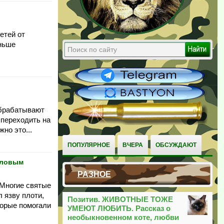
етей от
аньше
 обрабатывают
 переходить на
но это...
ПОПУЛЯРНОЕ
ВЧЕРА
ОБСУЖДАЮТ
вловым
РАЗНОЕ
 Многие святые
 язву плоти,
Позитив. ЖИВОТНЫЕ ТОЖЕ
торые помогали
УМЕЮТ ЛЮБИТЬ. Рассказ о
необыкновенном коте, любви