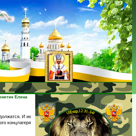
енетик Елена
должатся. И их
ого концлагеря