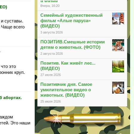
и жизни
Вчера, 16:20
ДЕО)
Семейный художественный
фильм «Алые паруса»
 и суставы.
(ВИДЕО)
 Чаще всего
3 августа 2026
ПОЗИТИВ.Смешные истории
детям о животных. (ФОТО)
?
2 августа 2026
Позитив. Как живёт лес...
 что это
(ВИДЕО)
ронних круп.
27 июля 2026
Позитивчик дня. Самое
умилительное видео о
животных. (ВИДЕО)
 абортах.
25 июля 2026
каждом
етей. Это наши