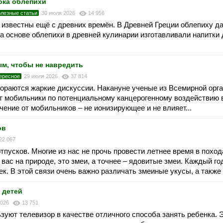
ока облепихи
лезные статьи
30 июля 2026
14 956
известны ещё с древних времён. В Древней Греции облепиху д
а основе облепихи в древней кулинарии изготавливали напитки
м, чтобы не навредить
ересное
29 июля 2026
37 814
ораются жаркие дискуссии. Накануне ученые из Всемирной орг
ят мобильники по потенциальному канцерогенному воздействию в
ние от мобильников – не ионизирующее и не влияет...
ов
22 067
отпусков. Многие из нас не прочь провести летнее время в поход
вас на природе, это змеи, а точнее – ядовитые змеи. Каждый го
к. В этой связи очень важно различать змеиные укусы, а также 
 детей
2026
13 751
уют телевизор в качестве отличного способа занять ребенка. 