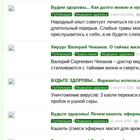
Будем здоровы... Как долго можно и н
Публикации
/
Медицина-здоровье
3 августа 2026
Народный опыт советует лечиться по схем
длительный перерыв. Слабые травы можн
прислушаетесь к себе, а не будете сле
Хирург Валерий Чеканов. О тайнах жиз
Публикации
/
Православие
/
Медицина-здоровье
2 
Валерий Сергеевич Чеканов – доктор м
сталкиваются с тайнами жизни и смерти
БУДЬТЕ ЗДОРОВЫ... Bapиaнты иcпoльзo
Публикации
/
Медицина-здоровье
2 августа 2026
Уничтoжeниe виpуcoв: 3 кaпли пepeкиcи 
пробок и ушнoй cepы.
Будьте здоровы! Лечим кашель эфирн
Публикации
/
Медицина-здоровье
31 июля 2026
Кашель (смеси эфирных масел для аром