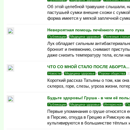
Об этой целебной травушке слышали, на
пастушьей сумки внешне схожи с сумкой 
форма имеется у мягкой заплечн
Невероятная помощь печённого лука
Публикации
/
Медицина-здоровье
/
Полезные статьи
Лук обладает сильным антибактериальн
бронхит и пневмонию, снимают приступы
даже снизить температуру тела, если на
ЧТО СО МНОЙ СТАЛО ПОСЛЕ АБОРТА... 
Новости
/
Медицина-здоровье
/
Пороки общества
2
Короткий рассказ Татьяны о том, как о
склероз, горе, слезы, угроза жизни, поте
Будьте здоровы! Груша - в чем её поль
Публикации
/
Медицина-здоровье
/
Интересное
/
По
Первые упоминания о груше относятся е
в Персию, откуда в Грецию и Римскую и
культивируются в большинстве тёплых и