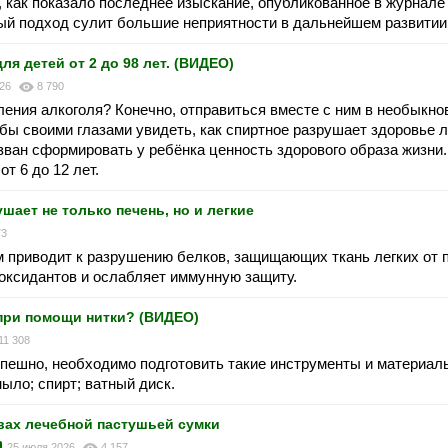
 как показало последнее изыскание, опубликованное в журнале
ый подход сулит большие неприятности в дальнейшем развитии
детей от 2 до 98 лет. (ВИДЕО)
026
8 790
ления алкоголя? Конечно, отправиться вместе с ним в необыкно
обы своими глазами увидеть, как спиртное разрушает здоровье 
ван сформировать у ребёнка ценность здорового образа жизни
т 6 до 12 лет.
шает не только печень, но и легкие
73
м приводит к разрушению белков, защищающих ткань легких от 
оксидантов и ослабляет иммунную защиту.
при помощи нитки? (ВИДЕО)
11 308
пешно, необходимо подготовить такие инструменты и материалы
ло; спирт; ватный диск.
вах лечебной пастушьей сумки
25 июля 2026
4 157