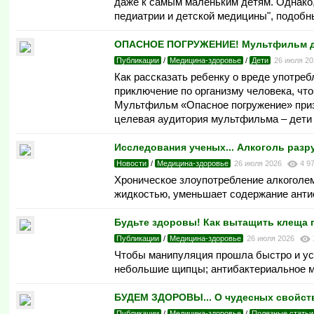
даже к самым маленьким детям. Однако,
педиатрии и детской медицины", подобн
ОПАСНОЕ ПОГРУЖЕНИЕ! Мультфильм для 
Публикации
/
Медицина-здоровье
/
Дети
26 июля 2
Как рассказать ребенку о вреде употреб
приключение по организму человека, чт
Мультфильм «Опасное погружение» приз
целевая аудитория мультфильма – дети о
Исследования ученых... Алкоголь разру
Новости
/
Медицина-здоровье
26 июля 2026
4 9
Хроническое злоупотребление алкоголе
жидкостью, уменьшает содержание анти
Будьте здоровы! Как вытащить клеща 
Публикации
/
Медицина-здоровье
26 июля 2026
Чтобы манипуляция прошла быстро и ус
небольшие щипцы; антибактериальное мы
БУДЕМ ЗДОРОВЫ... О чудесных свойст
Публикации
/
Медицина-здоровье
/
Полезные статьи