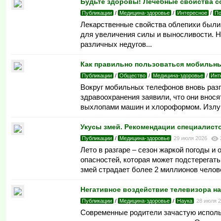
Будьте здоровы! Лечебные свойства с
Публикации
/
Медицина-здоровье
/
Интересное
/
По
Лекарственные свойства облепихи были 
для увеличения силы и выносливости. Н
различных недугов...
Как правильно пользоваться мобильны
Публикации
/
Общество
/
Медицина-здоровье
/
Инт
Вокруг мобильных телефонов вновь разг
здравоохранения заявили, что они внос
выхлопами машин и хлороформом. Излуче
Укусы змей. Рекомендации специалист
Публикации
/
Медицина-здоровье
29 июля 2026
Лето в разгаре – сезон жаркой погоды и 
опасностей, которая может подстерегать 
змей страдает более 2 миллионов челове
Негативное воздействие телевизора на
Публикации
/
Медицина-здоровье
/
Наука
28 июля 
Современные родители зачастую использ