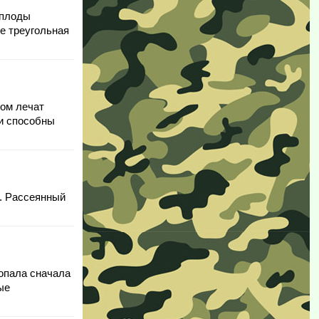
 плоды
же треугольная
дом лечат
 и способны
и. Рассеянный
попала сначала
ые