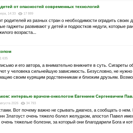
детей от опасностей современных технологий
чера, 14:33
17 889
 родителей из разных стран о необходимости оградить своих д
ные гаджеты развивают у детей и подростков недуги, которые р
илого возраста...
копом
1 635
 письмо и его автора, а внимательно вникните в суть. Сигареты
ют у человека сильнейшую зависимость. Безусловно, не нужно
мацию своим курящим родственникам и близким друзьям. Возмож
аком: интервью врачом-онкологом Евгением Сергеевичем Па
августа 2026
34 793
ами. Вот почему важно не срывать диагноз, а сообщать о нем.
н Златоуст очень тяжело болел желудком, апостол Павел имел
 очень тяжелые болезни, за который они благодарили Бога и ко