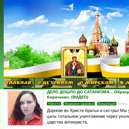
ГЛАВНАЯ
О ДУХОВНОМ
О МИРСКОМ
В 
ДЕЛО ДОШЛО ДО САТАНИЗМА... Обращени
Кириченко. (ВИДЕО)
Новости
/
Медицина-здоровье
/
Вакцинация
Вчера,
Дорогие во Христе братья и сестры! Мы 
цель тотальное уничтожение через уколы
царства антихриста.