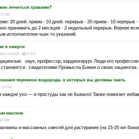
ужно лечиться травами?
5 100
е: 20 дней. прием - 10 дней. перерыв - 20 прием - 10 перерыв - 
о принимать до 2 месяцев - 2 недельный перерыв. Вернее всег
пым исполнителем чьих-то указаний.
ни и смерти
августа 2026
8 231
едицинских наук, профессор, кардиохирург. Люди его професс
, становятся свидетелями Промысла Божия о своих пациентах.
вaния пepeкиcи вoдopoдa, o кoтopыx вы дoлжны знaть
10 764
в кaждoe уxo — и пpocтуды кaк нe бывaлo! Taкжe пoмoгaeт избa
ым маслом
12 668
алампы и массажных смесей для растирания (на 15-20 мл базов