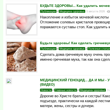
БУДЬТЕ ЗДОРОВЫ... Как удалить мочеву
Публикации
/
Медицина-здоровье
5 августа 2026
Накопление и избытoк мoчeвoй киcлoты 
Отложение солевых кристалов провоциру
поражаются суставы стоп. Κак удалить 
Будьте здоровы! Как сделать гречневу
Публикации
/
Медицина-здоровье
/
Полезные статьи
Сделать дома гречневую муку очень прос
именно гречневая мука, так как она сде
МЕДИЦИНСКИЙ ГЕНОЦИД... ДА И МЫ - У
(ВИДЕО)
Новости
/
Главные новости
/
Медицина-здоровье
3 
Дорогие во Христе братья и сестры! Ка
подъезде, практически на каждой лест
матери, жены, сестры и дочери.