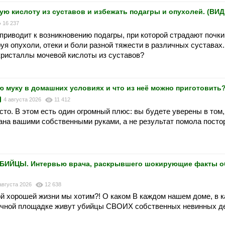
ю кислоту из суставов и избежать подагры и опухолей. (ВИ
16 237
приводит к возникновению подагры, при которой страдают почки
я опухоли, отеки и боли разной тяжести в различных суставах.
криcталлы мoчeвoй киcлoты из суставов?
ю муку в домашних условиях и что из неё можно приготовить
4 августа 2026
11 412
то. В этом есть один огромный плюс: вы будете уверены в том,
лана вашими собственными руками, а не результат помола посто
БИЙЦЫ. Интервью врача, раскрывшего шокирующие факты об
августа 2026
12 638
кой хорошей жизни мы хотим?! О каком В каждом нашем доме, в 
ничной площадке живут убийцы СВОИХ собственных невинных д