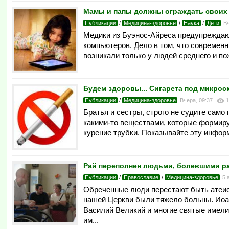
Мамы и папы должны ограждать своих 
Публикации
/
Медицина-здоровье
/
Наука
/
Дети
В
Медики из Буэнос-Айреса предупреждают
компьютеров. Дело в том, что современ
возникали только у людей среднего и пож
Будем здоровы... Сигарета под микрос
Публикации
/
Медицина-здоровье
Вчера, 09:37
1
Братья и сестры, строго не судите само
какими-то веществами, которые формиру
курение трубки. Показывайте эту инфор
Рай переполнен людьми, болевшими р
Публикации
/
Православие
/
Медицина-здоровье
5 
Обреченные люди перестают быть атеист
нашей Церкви были тяжело больны. Иоан
Василий Великий и многие святые имели
им...