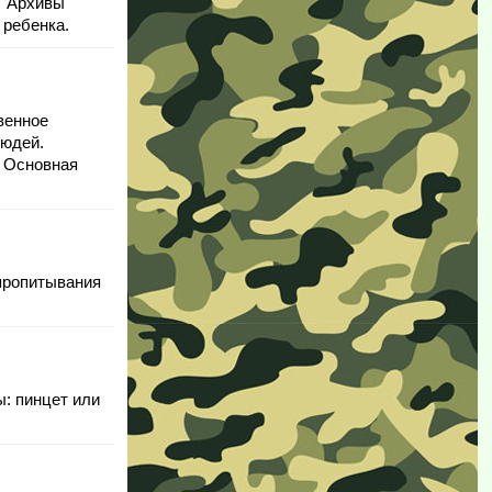
 "Архивы
 ребенка.
венное
людей.
. Основная
пропитывания
: пинцет или