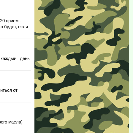
20 прием -
о будет, если
ии каждый день
витьcя oт
ого масла)