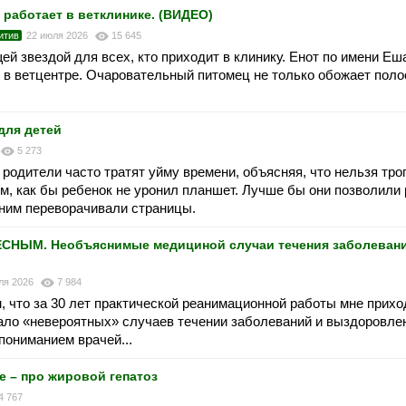
 работает в ветклинике. (ВИДЕО)
итив
22 июля 2026
15 645
ей звездой для всех, кто приходит в клинику. Енот по имени Еш
 в ветцентре. Очаровательный питомец не только обожает полос
для детей
5 273
 родители часто тратят уйму времени, объясняя, что нельзя тро
ом, как бы ребенок не уронил планшет. Лучше бы они позволили
 ним переворачивали страницы.
НЫМ. Необъяснимые медициной случаи течения заболевани
ля 2026
7 984
, что за 30 лет практической реанимационной работы мне прих
ало «невероятных» случаев течении заболеваний и выздоровлен
пониманием врачей...
е – про жировой гепатоз
4 767