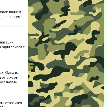
авали воинам
 для лечения
анизации
 один список с
ах. Одна из
д от укусов
оказывать...
Это относится