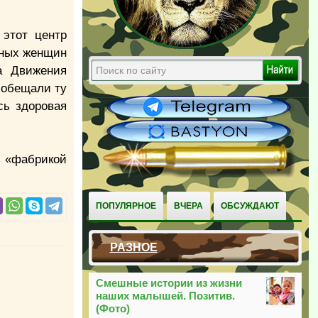
 этот центр
нных женщин
а Движения
 обещали ту
сь здоровая
ь «фабрикой
ПОПУЛЯРНОЕ
ВЧЕРА
ОБСУЖДАЮТ
РАЗНОЕ
Смешные истории из жизни
наших малышей. Позитив.
(Фото)