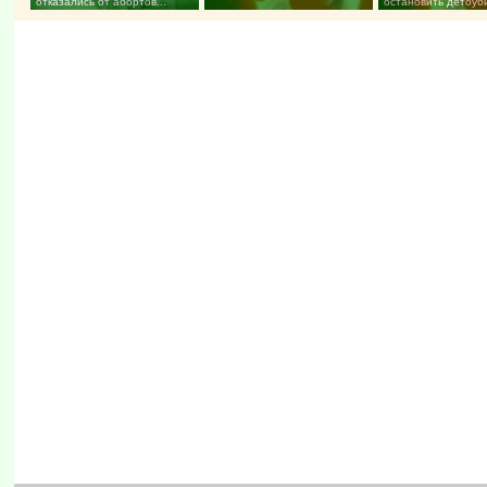
отказались от абортов...
остановить детоуб
здании храма...