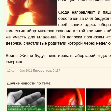
Сюда направляют и паци
обеспечен за счет бюдже
пребывание здесь обора
коллектив абортмахеров склонял в этой клинике к 
же участь для младенца. Но вопреки прогнозам «
девочка, счастливые родители которой через неделю
Воины Жизни будут пикетировать абортарий и далее
смерти».
12 сентября 2011
Просмотров:
5 117
Другие новости по теме:
Отличный пример для
В Казани закрылся абортарий
Руководство Пирог
подражания. В Кронштадте
после акций пролайферов...
центра отказывает