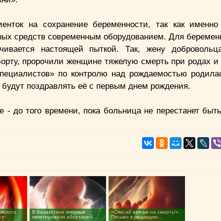
енток на сохранение беременности, так как именно
тных средств современным оборудованием. Для береме
чивается настоящей пыткой. Так, жену добровольц
аборту, пророчили женщине тяжелую смерть при родах и
специалистов» по контролю над рождаемостью родила
 будут поздравлять её с первым днем рождения.
 - до того времени, пока больница не перестанет быт
овского
В Казахстане впервые
«Спасай взятых на смерть!».
ся
пикетировали абортарий...
Письмо в редакцию...