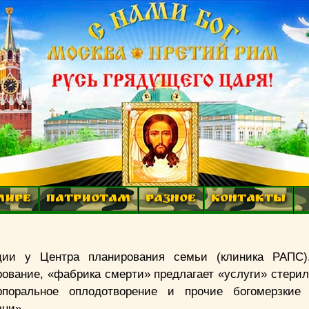
МИРЕ
ПАТРИОТАМ
РАЗНОЕ
КОНТАКТЫ
ции у Центра планирования семьи (клиника РАПС
ование, «фабрика смерти» предлагает «услуги» стерил
рпоральное оплодотворение и прочие богомерзкие 
зни».