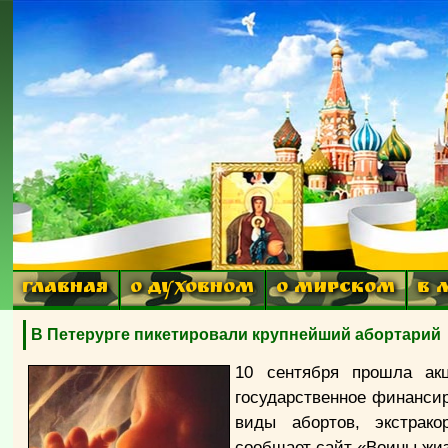
ГЛАВНАЯ
О ДУХОВНОМ
О МИРСКОМ
В 
В Петерурге пикетировали крупнейший абортарий
10 сентября прошла ак
государственное финансир
виды абортов, экстрако
сообщает сайт «Воины жи