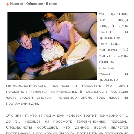
Новости
/
Общество
/
В мире
На практике,
все люди
каждый день
тратят на
просмотре
телевизора
минимум 20
минут в день.
Именно
столько
уходит на
просмотр
метеорологического прогноза и новостей. Но такой
показатель является наименьшим. В реальности большая
часть людей смотрит телевизор около трех часов на
протяжении дня.
Это значит, что за год жизни человек тратит примерно от 1
до 1,5 месяцев на просмотр телевизионных передач.
Специалисты сообщают, что данное время является
потерянным, а его можно было бы потратить на достижение