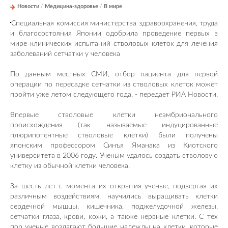
Новости
/
Медицина-здоровье
/
В мире
Специальная комиссия министерства здравоохранения, труда
и благосостояния Японии одобрила проведение первых в
мире клинических испытаний стволовых клеток для лечения
заболеваний сетчатки у человека
По данным местных СМИ, отбор пациента для первой
операции по пересадке сетчатки из стволовых клеток может
пройти уже летом следующего года, - передает РИА Новости.
Впервые стволовые клетки неэмбрионального
происхождения (так называемые индуцированные
плюрипотентные стволовые клетки) были получены
японским профессором Синъя Яманака из Киотского
университета в 2006 году. Ученым удалось создать стволовую
клетку из обычной клетки человека.
За шесть лет с момента их открытия ученые, подвергая их
различным воздействиям, научились выращивать клетки
сердечной мышцы, кишечника, поджелудочной железы,
сетчатки глаза, крови, кожи, а также нервные клетки. С тех
пор ученые возлагают большие надежды на клетки, которые