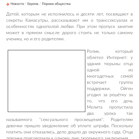
Новости
/
Европа
/
Пороки общества
Детей, которым не исполнилось и десяти лет, посвящают в
секреты Камасутры, рассказывают им о транссексуалах и
особенностях однополой любви. При этом пропуск занятия
может в прямом смысле дорого стоить не только самому
ученику, но и его родителям.
Ролик, который
облетел Интернет: у
здания тюрьмы отца
одной из
многодетных семей
встречает группа
поддержки. Ойген
угодил за решётку за
то, что его дочь
Мелита пропустила
два урока так
называемого ''сексуального просвещения''. Родителям
девочки пришло уведомление об уплате штрафа. Поскольку
платить они отказались, дело дошло до окружного суда. Отца
девочки приговорили к одному дню тюремного заключения.