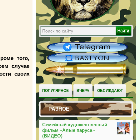
роме того,
оем случае
ости своих
ПОПУЛЯРНОЕ
ВЧЕРА
ОБСУЖДАЮТ
РАЗНОЕ
Семейный художественный
фильм «Алые паруса»
(ВИДЕО)