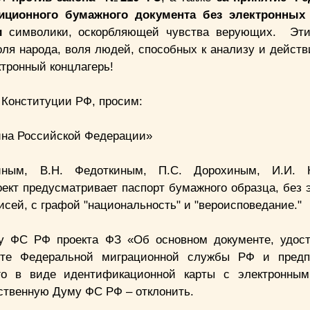
иционного бумажного документа без электронных 
и
символики, оскорбляющей чувства верующих. Эти
воля народа, воля людей, способных к анализу и дейст
тронный концлагерь!
9 Конституции РФ, просим:
ина Российской Федерации»
ным, В.Н. Федоткиным, П.С. Дорохиным, И.И. Н
ект предусматривает паспорт бумажного образца, без 
сей, с графой "национальность" и "вероисповедание."
му ФС РФ проекта ФЗ «Об основном документе, удо
айте Федеральной миграционной службы РФ и предп
го в виде идентификационной карты с электронным
рственную Думу ФС РФ – отклонить.