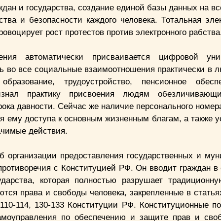
дан и государства, создание единой базы данных на вс
ства и безопасности каждого человека. Тотальная эле
ровоцирует рост протестов против электронного рабства
ния автоматически присваивается цифровой уни
ть во все социальные взаимоотношения практически в 
 образование, трудоустройство, пенсионное обесп
изнал практику присвоения людям обезличивающ
ока давности. Сейчас же наличие персонального номера
 ему доступа к основным жизненным благам, а также у
ачимые действия.
б организации предоставления государственных и му
 противоречия с Конституцией РФ. Он вводит граждан в
дарства, которая полностью разрушает традиционн
ся права и свободы человека, закрепленные в статьях 
 82, 110-114, 130-133 Конституции РФ. Конституционные 
самоуправления по обеспечению и защите прав и сво