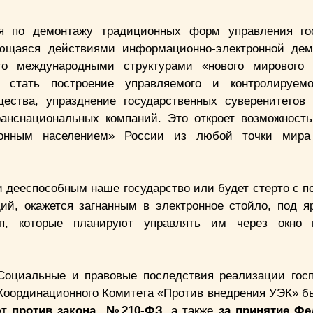
я по демонтажу традиционных форм управления гос
ающаяся действиями информационно-электронной дем
ого международными структурами «нового мирового 
 стать построение управляемого и контролируемо
щества, упразднение государственных суверенитетов
ранснациональных компаний. Это откроет возможность
ктронным населением» России из любой точки мира
и дееспособным наше государство или будет стерто с п
щий, окажется загнанным в электронное стойло, под я
пп, которые планируют управлять им через окно г
Социальные и правовые последствия реализации гос
Координационного Комитета «Против внедрения УЭК» б
ют
против закона №210-ФЗ
, а также
за принятие Фе