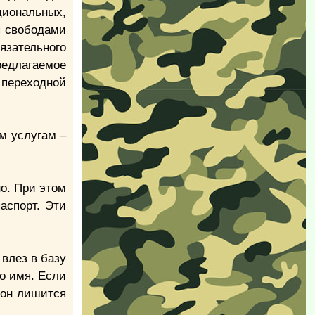
циональных,
я свободами
язательного
едлагаемое
 переходной
м услугам –
о. При этом
аспорт. Эти
 влез в базу
о имя. Если
 он лишится