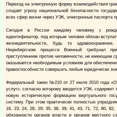
Переход на электронную форму взаимодействия граж
создает угрозу национальной безопасности государ
всех сфер жизни через УЭК, электронные паспорта п
Сегодня в России каждому человеку с рожде
идентификатор, под которым человек обязан вступа
жизнедеяте­льности, будь то здравоохранение,
Нюрнбергском процессе Военный трибунал пр
преступлением против человечнос­ти, не имеющим ср
оказывается необходимым условием для обеспечения
правоспособности совершать любые юридически зн
Федеральный закон №210 от 27 июля 2010 года «О
услуг», согласно которому вводится УЭК, содержит
новую историческую формацию виртуального госу
систему. При этом практически полностью упраздняют
18, 23, 24, 28, 29, 35, 38, 39, 41, 43, 71, 72, 80,
обязанности органов власти и органов местного 