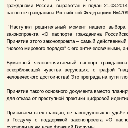
гражданами России, выработан и подан 21.03.201
паспорте гражданина Российской Федерации» №47092
Наступил решительный момент нашего выбора,
законопроекта «О паспорте гражданина Российс
Принятие этого законопроекта – самый действенный ш
“нового мирового порядка” с его античеловечными,
Бумажный человекочитаемый паспорт гражданина
оскорбляющей чувства верующих, с графой “наци
человеческого достоинства! Это преграда на пути г
Принятие такого основного документа вместо плани
для отказа от преступной практики цифровой идент
Призываем всех граждан, не равнодушных к судьбе 
в Госдуму с поддержкой законопроекта «О пас
руководителям всех фракций Госдумы.