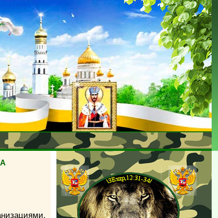
НА
низациями,