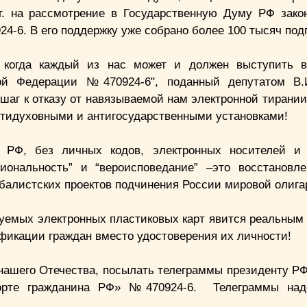
4г. на рассмотрение в Государственную Думу РФ зако
4-6. В его поддержку уже собрано более 100 тысяч п
 когда каждый из нас может и должен выступить в
кой Федерации №470924-6", поданный депутатом В.
аг к отказу от навязываемой нам электронной тирании,
 антидуховными и антигосударственными установками!
 РФ, без личных кодов, электронных носителей и 
ональность” и “вероисповедание” –это восстановл
лобалистских проектов подчинения России мировой олига
руемых электронных пластиковых карт явится реальным
ификации граждан вместо удостоверения их личности!
нашего Отечества, посылать телеграммы президенту РФ
порте гражданина РФ» №470924-6. Телеграммы над