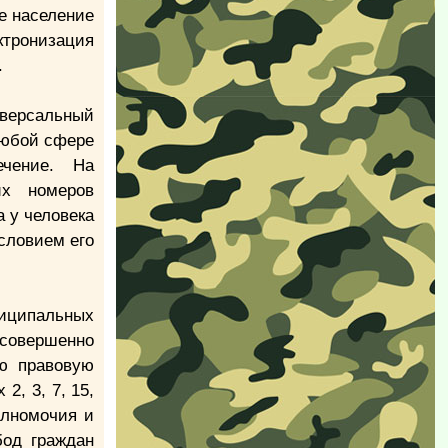
е население
ктронизация
.
версальный
любой сфере
ечение. На
их номеров
 у человека
словием его
ниципальных
 совершенно
ую правовую
2, 3, 7, 15,
полномочия и
бод граждан