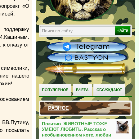
нопроект «О
одписей.
 поддержку
И.Кашиным.
 к отказу от
символики,
ение нашего
рхии!
ПОПУЛЯРНОЕ
ВЧЕРА
ОБСУЖДАЮТ
 основанием
РАЗНОЕ
 ВВ.Путину,
Позитив. ЖИВОТНЫЕ ТОЖЕ
УМЕЮТ ЛЮБИТЬ. Рассказ о
о посылать
необыкновенном коте, любви