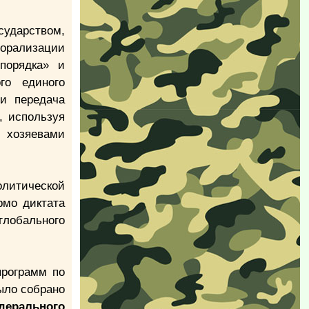
ударством,
орализации
порядка» и
го единого
 и передача
, используя
 хозяевами
олитической
рмо диктата
лобального
программ по
ыло собрано
дерального