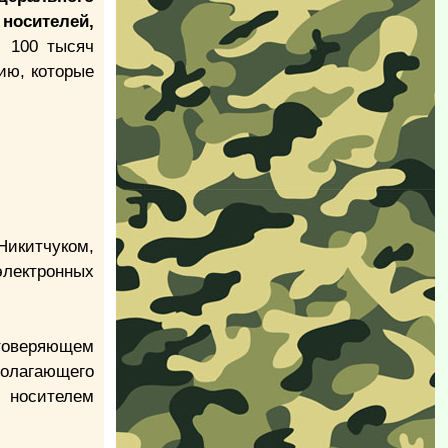
носителей,
 100 тысяч
вию, которые
икитчуком,
электронных
стоверяющем
олагающего
 носителем