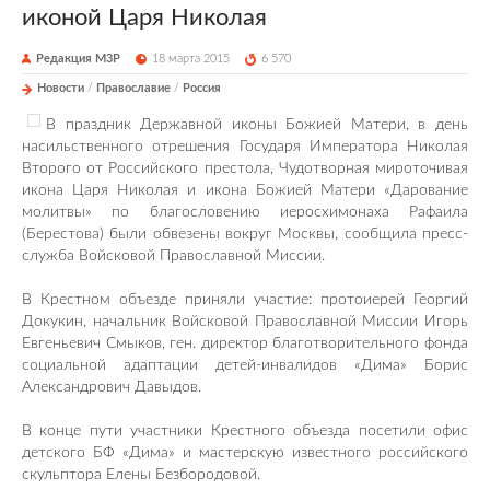
иконой Царя Николая
Редакция М3Р
18 марта 2015
6 570
Новости
/
Православие
/
Россия
В праздник Державной иконы Божией Матери, в день
насильственного отрешения Государя Императора Николая
Второго от Российского престола, Чудотворная мироточивая
икона Царя Николая и икона Божией Матери «Дарование
молитвы» по благословению иеросхимонаха Рафаила
(Берестова) были обвезены вокруг Москвы, сообщила пресс-
служба Войсковой Православной Миссии.
В Крестном объезде приняли участие: протоиерей Георгий
Докукин, начальник Войсковой Православной Миссии Игорь
Евгеньевич Смыков, ген. директор благотворительного фонда
социальной адаптации детей-инвалидов «Дима» Борис
Александрович Давыдов.
В конце пути участники Крестного объезда посетили офис
детского БФ «Дима» и мастерскую известного российского
скульптора Елены Безбородовой.