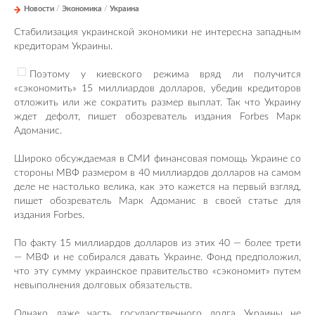
Новости
/
Экономика
/
Украина
Стабилизация украинской экономики не интересна западным
кредиторам Украины.
Поэтому у киевского режима вряд ли получится
«сэкономить» 15 миллиардов долларов, убедив кредиторов
отложить или же сократить размер выплат. Так что Украину
ждет дефолт, пишет обозреватель издания Forbes Марк
Адоманис.
Широко обсуждаемая в СМИ финансовая помощь Украине со
стороны МВФ размером в 40 миллиардов долларов на самом
деле не настолько велика, как это кажется на первый взгляд,
пишет обозреватель Марк Адоманис в своей статье для
издания Forbes.
По факту 15 миллиардов долларов из этих 40 — более трети
— МВФ и не собирался давать Украине. Фонд предположил,
что эту сумму украинское правительство «сэкономит» путем
невыполнения долговых обязательств.
Однако даже часть государственного долга Украины не