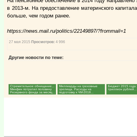
На пенсионное обеспечение в 2014 году направлено 
в 2013-м. На предоставление материнского капитал
больше, чем годом ранее.
httpss://news.mail.ru/politics/22149897/?frommail=1
27 мая 2015
Просмотров:
4 996
Другие новости по теме:
Стремительное обнищание...
Миллиарды на греховные
Бюджет 2015 года 
Минфин потратил половину
зрелища. Расходы на
триллион рублей...
Резервного фонда за месяц...
подготовку к ЧМ-2018...