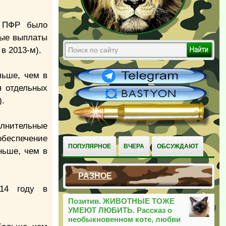
ь ПФР было
ные выплаты
в 2013-м).
льше, чем в
я отдельных
).
олнительные
беспечение
ПОПУЛЯРНОЕ
ВЧЕРА
ОБСУЖДАЮТ
ньше, чем в
РАЗНОЕ
014 году в
Позитив. ЖИВОТНЫЕ ТОЖЕ
УМЕЮТ ЛЮБИТЬ. Рассказ о
необыкновенном коте, любви