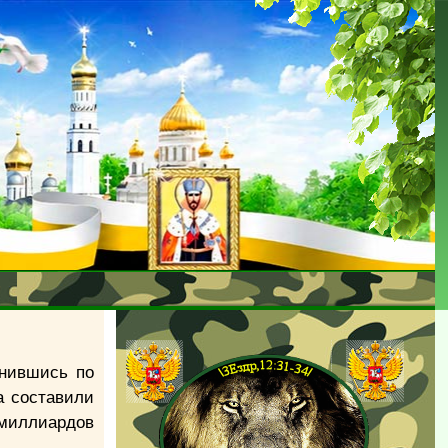
енившись по
а составили
 миллиардов