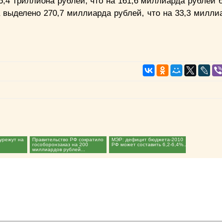
5,4 триллиона рублей, что на 161,6 миллиарда рублей 
а выделено 270,7 миллиарда рублей, что на 33,3 милли
урежут на
Правительство РФ сократило
МЭР: дефицит бюджета-2010
гособоронзаказ на 200
РФ может составить 6,2-6,4%...
миллиардов рублей...