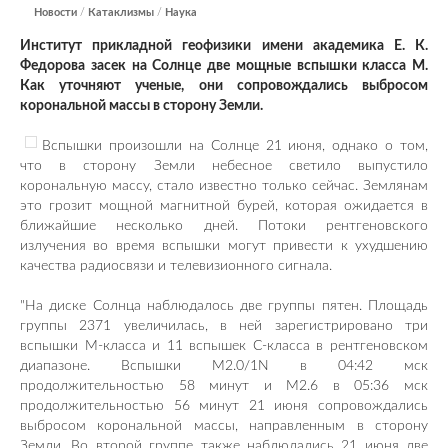
Новости
/
Катаклизмы
/
Наука
Институт прикладной геофизики имени академика Е. К.
Федорова засек на Солнце две мощные вспышки класса М.
Как уточняют ученые, они сопровождались выбросом
корональной массы в сторону Земли.
Вспышки произошли на Солнце 21 июня, однако о том,
что в сторону Земли небесное светило выпустило
корональную массу, стало известно только сейчас. Землянам
это грозит мощной магнитной бурей, которая ожидается в
ближайшие несколько дней. Потоки рентгеновского
излучения во время вспышки могут привести к ухудшению
качества радиосвязи и телевизионного сигнала.
"На диске Солнца наблюдалось две группы пятен. Площадь
группы 2371 увеличилась, в ней зарегистрировано три
вспышки М-класса и 11 вспышек С-класса в рентгеновском
диапазоне. Вспышки М2.0/1N в 04:42 мск
продолжительностью 58 минут и М2.6 в 05:36 мск
продолжительностью 56 минут 21 июня сопровождались
выбросом корональной массы, направленным в сторону
Земли. Во второй группе также наблюдались 21 июня две