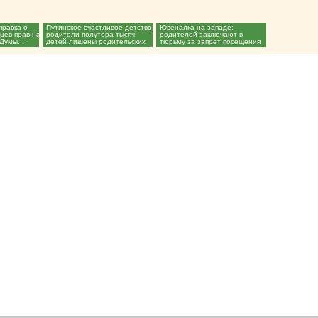
правка о
Путинское счастливое детство:
Ювеналка на западе:
цев прав на
родители полутора тысяч
родителей заключают в
Думы...
детей лишены родительских
тюрьму за запрет посещения
прав...
детьми уроков полового...