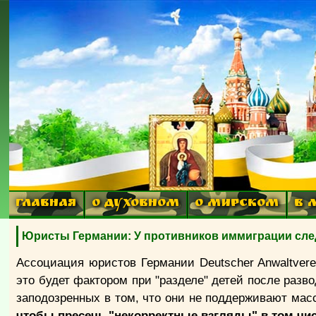
ГЛАВНАЯ
О ДУХОВНОМ
О МИРСКОМ
В 
Юристы Германии: У противников иммиграции сле
Ассоциация юристов Германии Deutscher Anwaltvere
это будет фактором при "разделе" детей после разво
заподозренных в том, что они не поддерживают мас
чтобы пресечь "некорректные взгляды" в том чи