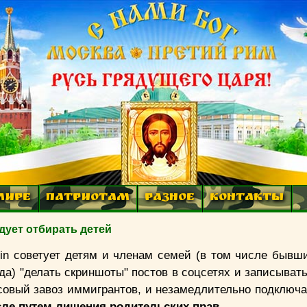
МИРЕ
ПАТРИОТАМ
РАЗНОЕ
КОНТАКТЫ
дует отбирать детей
in советует детям и членам семей (в том числе бывши
да) "делать скриншоты" постов в соцсетях и записыват
совый завоз иммигрантов, и незамедлительно подключа
сле путем лишения родительских прав.