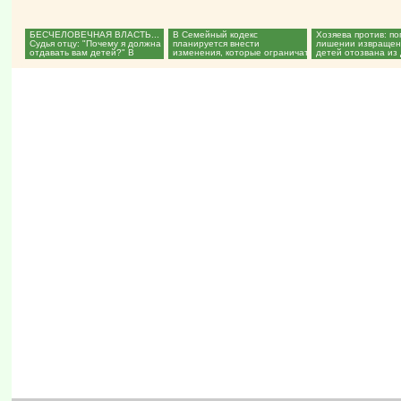
БЕСЧЕЛОВЕЧНАЯ ВЛАСТЬ...
В Семейный кодекс
Хозяева против: по
Судья отцу: "Почему я должна
планируется внести
лишении извращен
отдавать вам детей?" В
изменения, которые ограничат
детей отозвана из 
приютах государство в...
полномочия органов опеки...