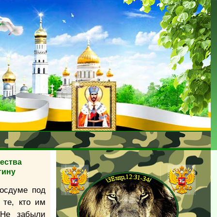
ества
тину
осдуме под
те, кто им
 Не забыли