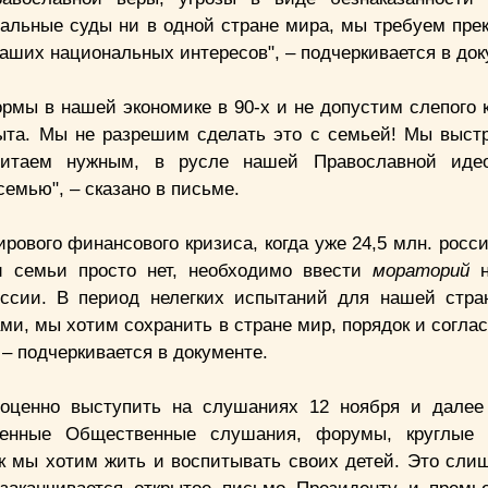
нальные суды ни в одной стране мира, мы требуем прек
аших национальных интересов", – подчеркивается в док
рмы в нашей экономике в 90-х и не допустим слепого 
пыта. Мы не разрешим сделать это с семьей! Мы выст
читаем нужным, в русле нашей Православной идео
емью", – сказано в письме.
рового финансового кризиса, когда уже 24,5 млн. росс
и семьи просто нет, необходимо ввести
мораторий
н
сии. В период нелегких испытаний для нашей стра
, мы хотим сохранить в стране мир, порядок и соглас
 – подчеркивается в документе.
оценно выступить на слушаниях 12 ноября и далее
ценные Общественные слушания, форумы, круглые 
к мы хотим жить и воспитывать своих детей. Это сли