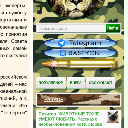
 эксперты-
ой службе у
епутатами и
 ювенальные
го принятия
еля Совета
мных семей
го поступил
российском
ПОПУЛЯРНОЕ
ВЧЕРА
ОБСУЖДАЮТ
детей – нас
и ювенальной
ушаний, а с
РАЗНОЕ
времени! Это
"экспертов"
Позитив. ЖИВОТНЫЕ ТОЖЕ
УМЕЮТ ЛЮБИТЬ. Рассказ о
необыкновенном коте, любви