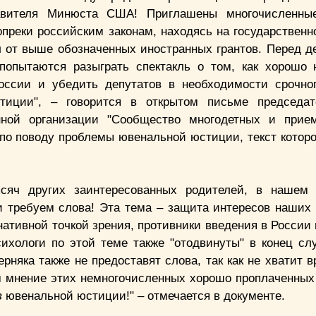
авителя Минюста США! Приглашены многочисленные
опреки российским законам, находясь на государственн
л от выше обозначенных иностранных грантов. Перед д
попытаются разыграть спектакль о том, как хорошо
оссии и убедить депутатов в необходимости срочно
тиции", – говорится в открытом письме председат
нной организации "Сообщество многодетных и прие
 по поводу проблемы ювенальной юстиции, текст которо
ысяч других заинтересованных родителей, в нашем 
 требуем слова! Эта тема – защита интересов наших 
рнативной точкой зрения, противники введения в Росси
ихологи по этой теме также "отодвинуты" в конец сл
рняка также не предоставят слова, так как не хватит 
ом мнение этих немногочисленных хорошо проплаченных 
в
ювенальной юстиции!" – отмечается в документе.