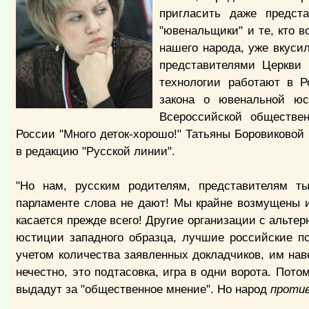
пригласить даже предст
"ювенальщики" и те, кто в
нашего народа, уже вкуси
представителями Церкви 
технологии работают в Р
закона о ювенальной юс
Всероссийской обществе
России "Много деток-хорошо!" Татьяны Боровиковой
в редакцию "Русской линии".
"Но нам, русским родителям, представителям т
парламенте слова не дают! Мы крайне возмущены и
касается прежде всего! Другие организации с альте
юстиции западного образца, лучшие российские пс
учетом количества заявленных докладчиков, им наве
нечестно, это подтасовка, игра в одни ворота. Пот
выдадут за "общественное мнение". Но народ
проти