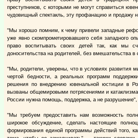
преступников, с которыми не могут справиться юве
чудовищный спектакль, эту профанацию и продажу н
"Мы хорошо помним, к чему привели западные рефо
уже явно скомпрометировавшего себя западного о
право воспитывать своих детей так, как мы с
доносительства на родителей, без вмешательства в с
"Мы, родители, уверены, что в условиях развития ми
чертой бедности, а реальных программ поддержк
решения по внедрению ювенальной юстиции в Рос
вызваны общемировыми потрясениями и катаклизмами
России нужна помощь, поддержка, а не разрушение",
"Мы требуем предоставить нам возможность полн
широкое обсуждение, сделать настоящие полно
формирования единой программы действий того, ка