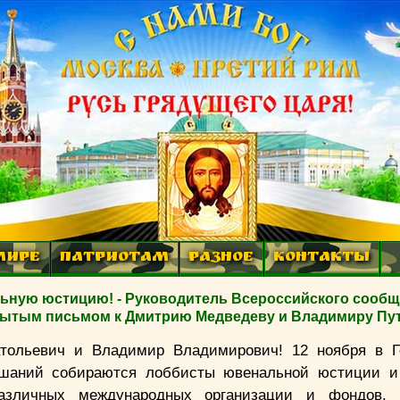
МИРЕ
ПАТРИОТАМ
РАЗНОЕ
КОНТАКТЫ
льную юстицию! - Руководитель Всероссийского сообщ
рытым письмом к Дмитрию Медведеву и Владимиру Пу
тольевич и Владимир Владимирович! 12 ноября в Г
шаний собираются лоббисты ювенальной юстиции и 
 различных международных организации и фондов.