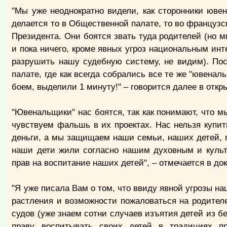
"Мы уже неоднократно видели, как сторонники юв
делается то в Общественной палате, то во французс
Президента. Они боятся звать туда родителей (но 
и пока ничего, кроме явных угроз национальным инт
разрушить нашу судебную систему, не видим). По
палате, где как всегда собрались все те же "ювенал
боем, выделили 1 минуту!" – говорится далее в откр
"Ювенальщики" нас боятся, так как понимают, что мы
чувствуем фальшь в их проектах. Нас нельзя купит
деньги, а мы защищаем наши семьи, наших детей, п
наши дети жили согласно нашим духовным и куль
прав на воспитание наших детей", – отмечается в до
"Я уже писала Вам о том, что ввиду явной угрозы на
растления и возможности пожаловаться на родител
судов (уже знаем сотни случаев изъятия детей из бе
праву воспитывать своих детей в традициях пр