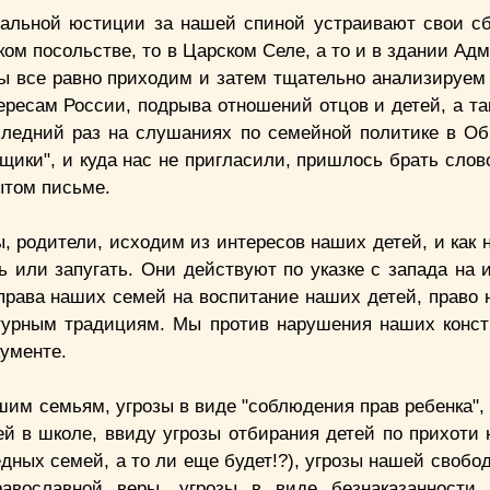
енальной юстиции за нашей спиной устраивают свои с
ком посольстве, то в Царском Селе, а то и в здании А
мы все равно приходим и затем тщательно анализируем
ересам России, подрыва отношений отцов и детей, а та
следний раз на слушаниях по семейной политике в О
ьщики", и куда нас не пригласили, пришлось брать слов
ытом письме.
, родители, исходим из интересов наших детей, и как 
ь или запугать. Они действуют по указке с запада на 
рава наших семей на воспитание наших детей, право н
турным традициям. Мы против нарушения наших конс
кументе.
шим семьям, угрозы в виде "соблюдения прав ребенка",
ей в школе, ввиду угрозы отбирания детей по прихоти
дных семей, а то ли еще будет!?), угрозы нашей свобо
авославной веры, угрозы в виде безнаказанности 