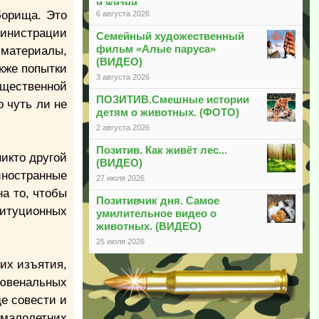
и жизни
борища. Это
6 августа 2026
дминистрации
Семейный художественный
фильм «Алые паруса»
 материалы,
(ВИДЕО)
кже попытки
3 августа 2026
бщественной
ПОЗИТИВ.Смешные истории
о чуть ли не
детям о животных. (ФОТО)
2 августа 2026
Позитив. Как живёт лес...
никто другой
(ВИДЕО)
иностранные
27 июля 2026
а то, чтобы
Позитивчик дня. Самое
титуционных
умилительное видео о
животных. (ВИДЕО)
25 июля 2026
 их изъятия,
 ювенальных
де совести и
малолетних