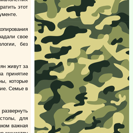
ратить этот
ументе.
копирования
радали свое
логии, без
иян живут за
а принятие
ны, которые
ие. Семье в
 развернуть
столы, для
шком важная