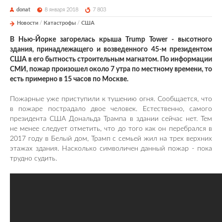
donat
8 января 2018
7 803
Новости
/
Катастрофы
/
США
В Нью-Йорке загорелась крыша Trump Tower - высотного
здания, принадлежащего и возведенного 45-м президентом
США в его бытность строительным магнатом. По информации
СМИ, пожар произошел около 7 утра по местному времени, то
есть примерно в 15 часов по Москве.
Пожарные уже приступили к тушению огня. Сообщается, что
в пожаре пострадало двое человек. Естественно, самого
президента США Дональда Трампа в здании сейчас нет. Тем
не менее следует отметить, что до того как он перебрался в
2017 году в Белый дом, Трамп с семьей жил на трех верхних
этажах здания. Насколько символичен данный пожар - пока
трудно судить.