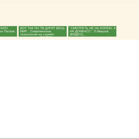
НОГО
ВОТ ТАК ПО ТВ ДУРЯТ ВЕСЬ
"СМОТРЕТЬ НЕ НА КОРЕЮ, А
н Пасков.
МИР... Современные
НА ДОНБАСС". Л.Ивашов.
технологии на службе
(ВИДЕО)...
антихриста. (ВИДЕО)...