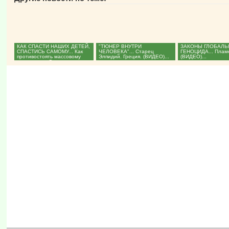
КАК СПАСТИ НАШИХ ДЕТЕЙ,
"ТЮНЕР ВНУТРИ
ЗАКОНЫ ГЛОБАЛЬ
СПАСТИСЬ САМОМУ... Как
ЧЕЛОВЕКА"... Старец
ГЕНОЦИДА... Пламе
противостоять массовому
Элпидий. Греция. (ВИДЕО)...
(ВИДЕО)...
оккультизму. Ольга...