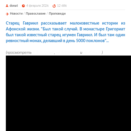
donat
4 февраля 2026
12 686
Новости
/
Православие
/
Проповеди
Старец Гавриил рассказывает малоизвестные истории из
Афонской жизни. "Был такой случай. В монастыре Григориат
был такой известный старец игумен Гавриил. И был там один
ревностный монах, делавший в день 5000 поклонов"...
(просмотреть
в Телеграме
,
на Бастионе
и
на Ютубе
)