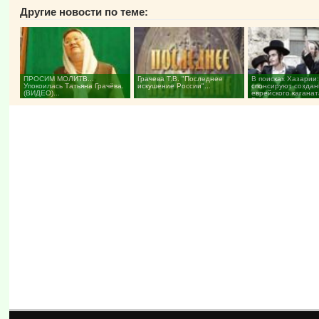
Другие новости по теме:
ПРОСИМ МОЛИТВ...
Грачева Т.В. "Последнее
В поисках Хазарии
Упокоилась Татьяна Грачёва.
искушение России"...
спонсируют созда
(ВИДЕО)...
еврейского каганат
России...