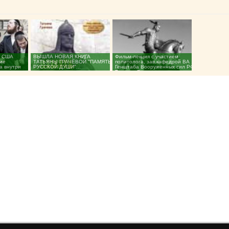
: США
ВЫШЛА НОВАЯ КНИГА
Фильм-лекция с участием
ние
ТАТЬЯНЫ ГРАЧЁВОЙ "ПАМЯТЬ
политолога, зав.кафедрой ВА
а внутри
РУССКОЙ ДУШИ"...
Генштаба Вооруженных сил РФ
Татьяны Васильевны...