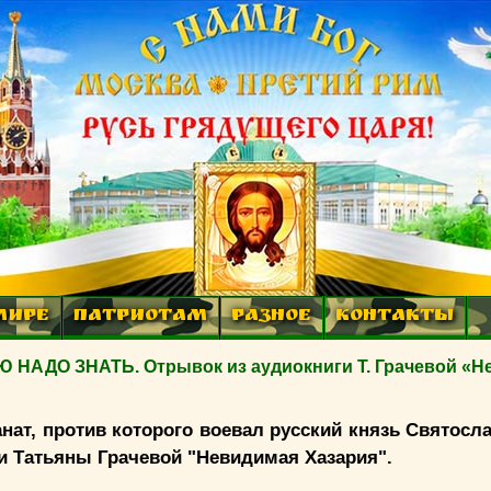
МИРЕ
ПАТРИОТАМ
РАЗНОЕ
КОНТАКТЫ
НАДО ЗНАТЬ. Отрывок из аудиокниги Т. Грачевой «Н
анат, против которого воевал русский князь Святосл
ги Татьяны Грачевой "Невидимая Хазария".