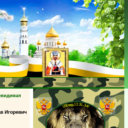
евидимая
ав Игоревич