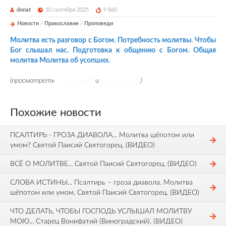
donat
10 сентября 2025
9 860
Новости
/
Православие
/
Проповеди
Молитва есть разговор с Богом. Потребность молитвы. Чтобы
Бог слышал нас. Подготовка к общению с Богом. Общая
молитва Молитва об усопших.
(просмотреть
в Телеграме
и
на Бастионе
)
Похожие новости
ПСАЛТИРЬ - ГРОЗА ДИАВОЛА... Молитва шёпотом или
умом? Святой Паисий Святогорец. (ВИДЕО)
ВСЁ О МОЛИТВЕ... Святой Паисий Святогорец. (ВИДЕО)
СЛОВА ИСТИНЫ... Псалтирь – гроза диавола. Молитва
шёпотом или умом. Святой Паисий Святогорец. (ВИДЕО)
ЧТО ДЕЛАТЬ, ЧТОБЫ ГОСПОДЬ УСЛЫШАЛ МОЛИТВУ
МОЮ... Старец Вонифатий (Виноградский). (ВИДЕО)