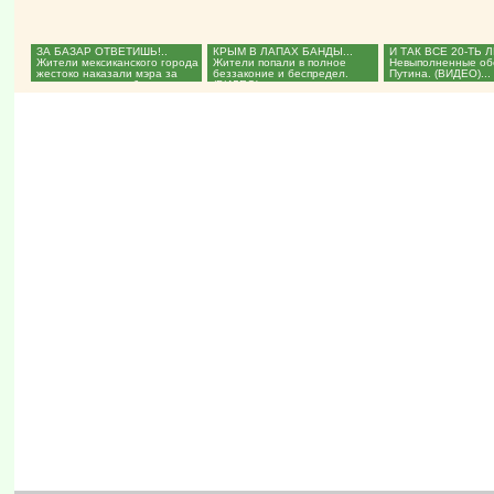
ЗА БАЗАР ОТВЕТИШЬ!..
КРЫМ В ЛАПАХ БАНДЫ...
И ТАК ВСЕ 20-ТЬ ЛЕ
Жители мексиканского города
Жители попали в полное
Невыполненные о
жестоко наказали мэра за
беззаконие и беспредел.
Путина. (ВИДЕО)...
невыполненные обещания....
(ВИДЕО)...