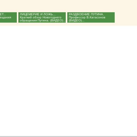
Т...
ЛИЦЕМЕРИЕ И ЛОЖЬ...
РАЗДВОЕНИЕ ПУТИНА.
бещания
Краткий обзор Новогоднего
Профессор В.Катасонов
обращения Путина. (ВИДЕО)...
(ВИДЕО)...