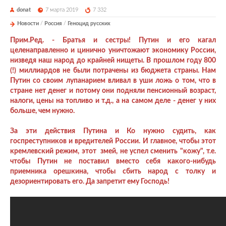
donat
7 марта 2019
7 332
Новости
/
Россия
/
Геноцид русских
Прим.Ред. - Братья и сестры! Путин и его кагал
целенаправленно и цинично уничтожают экономику России,
низведя наш народ до крайней нищеты. В прошлом году 800
(!) миллиардов не были потрачены из бюджета страны. Нам
Путин со своим лупанарием вливал в уши ложь о том, что в
стране нет денег и потому они подняли пенсионный возраст,
налоги, цены на топливо и т.д., а на самом деле - денег у них
больше, чем нужно.
За эти действия Путина и Ко нужно судить, как
госпреступников и вредителей России. И главное, чтобы этот
кремлевский режим, этот змей, не успел сменить "кожу", т.е.
чтобы Путин не поставил вместо себя какого-нибудь
приемника орешкина, чтобы сбить народ с толку и
дезориентировать его. Да запретит ему Господь!