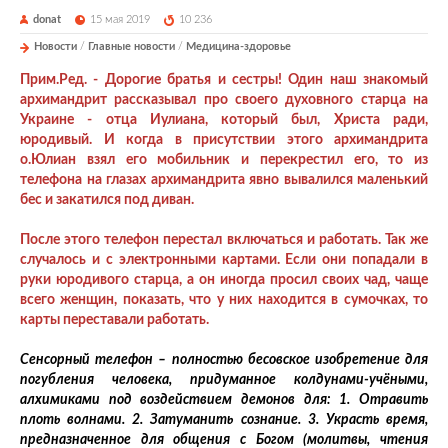
donat
15 мая 2019
10 236
Новости
/
Главные новости
/
Медицина-здоровье
Прим.Ред. -
Дор
огие братья и сестры! Один наш знакомый
архимандрит рассказывал про своего духовного старца на
Украине - отца Иулиана, который был, Христа ради,
юродивый. И когда в присутствии этого архимандрита
о.Юлиан взял его мобильник и перекрестил его, то из
телефона на глазах архимандрита явно вывалился маленький
бес и закатился под диван.
После этого телефон перестал включаться и работать. Так же
случалось и с электронными картами. Если они попадали в
руки юродивого старца, а он иногда просил своих чад, чаще
всего женщин, показать, что у них находится в сумочках, то
карты переставали работать.
Сенсорный телефон – полностью бесовское изобретение для
погубления человека, придуманное колдунами-учёными,
алхимиками под воздействием демонов для: 1. Отравить
плоть волнами. 2. Затуманить сознание. 3. Украсть время,
предназначенное для общения с Богом (молитвы, чтения