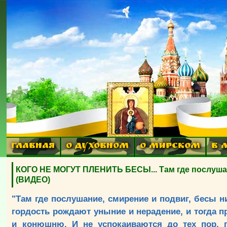
ГЛАВНАЯ
О ДУХОВНОМ
О МИРСКОМ
В 
КОГО НЕ МОГУТ ПЛЕНИТЬ БЕСЫ... Там где послушани
(ВИДЕО)
"Там где послушание, смирение и подвиг, бесы н
гордость рождают уныние и нерадение, и тогда 
и конюшню. И не успокаиваются до тех пор, 