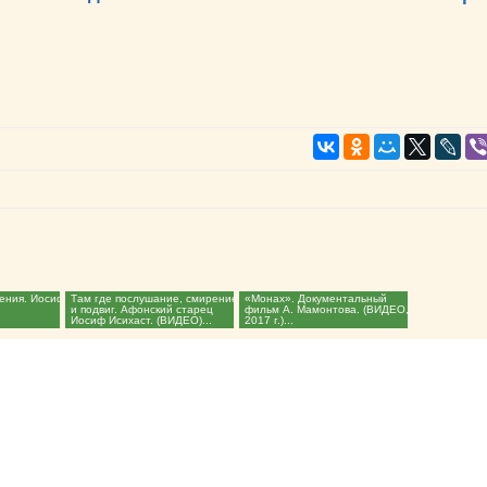
ения. Иосиф
Там где послушание, смирение
«Монах». Документальный
.
и подвиг. Афонский старец
фильм А. Мамонтова. (ВИДЕО,
Иосиф Исихаст. (ВИДЕО)...
2017 г.)...