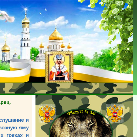
арец.
еслушание и
авозную яму
х грехах и