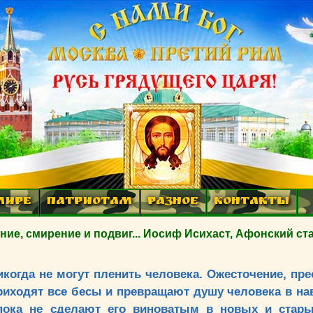
МИРЕ
ПАТРИОТАМ
РАЗНОЕ
КОНТАКТЫ
е, смирение и подвиг... Иосиф Исихаст, Афонский ст
икогда не могут пленить человека. Ожесточение, пр
приходят все бесы и превращают душу человека в н
пока не сделают его виноватым в новых и стары