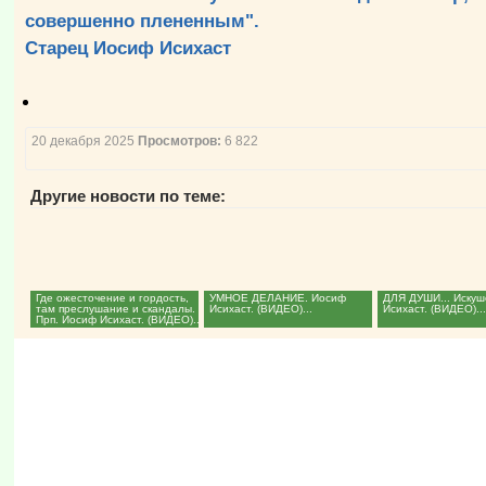
совершенно плененным".
Cтарец Иосиф Исихаст
20 декабря 2025
Просмотров:
6 822
Другие новости по теме:
Где ожесточение и гордость,
УМНОЕ ДЕЛАНИЕ. Иосиф
ДЛЯ ДУШИ... Искуш
там преслушание и скандалы.
Исихаст. (ВИДЕО)...
Исихаст. (ВИДЕО)..
Прп. Иосиф Исихаст. (ВИДЕО)...