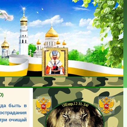
О)
гда быть в
острадания
утри очищай