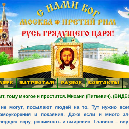
МИРЕ
ПАТРИОТАМ
РАЗНОЕ
КОНТАКТЫ
тому многое и простится. Михаил (Питкевич). (ВИДЕ
не могут, посылают людей на то. Тут нужно все
амоукорения и покаяния. Даже если и много зл
твердую веру, решимость и смирение. Главное – вн