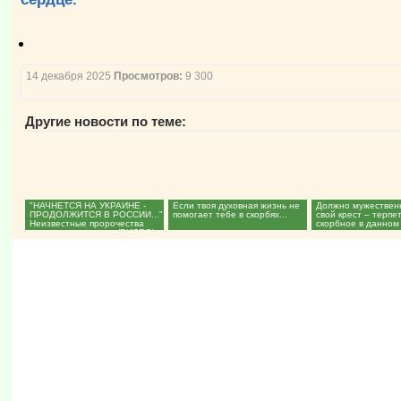
14 декабря 2025
Просмотров:
9 300
Другие новости по теме:
"НАЧНЕТСЯ НА УКРАИНЕ -
Если твоя духовная жизнь не
Должно мужествен
ПРОДОЛЖИТСЯ В РОССИИ..."
помогает тебе в скорбях...
свой крест – терпе
Неизвестные пророчества
скорбное в данном
известных старцев. (ВИДЕО)...
месте...