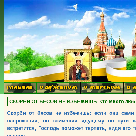
ГЛАВНАЯ
О ДУХОВНОМ
О МИРСКОМ
В 
СКОРБИ ОТ БЕСОВ НЕ ИЗБЕЖИШЬ. Кто много любит, 
Скорби от бесов не избежишь: если они сами 
напряжении, во внимании идущему по пути с
встретится, Господь поможет терпеть, видя его 
сердце.