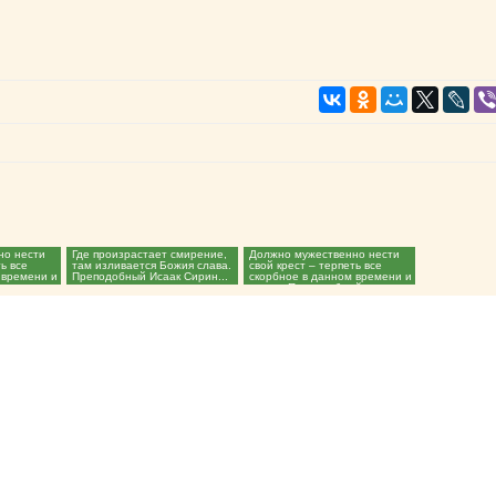
но нести
Где произрастает смирение,
Должно мужественно нести
ть все
там изливается Божия слава.
свой крест – терпеть все
 времени и
Преподобный Исаак Сирин...
скорбное в данном времени и
месте. Преподобный...