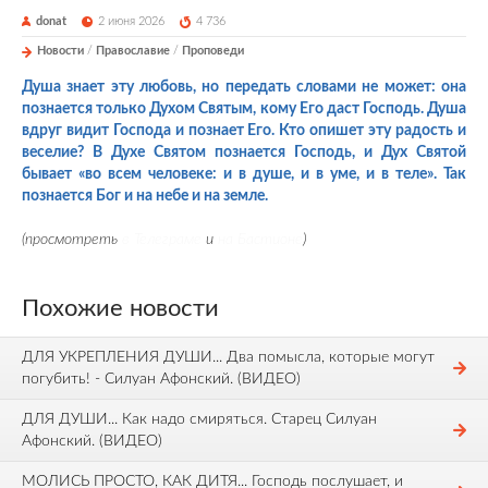
donat
2 июня 2026
4 736
Новости
/
Православие
/
Проповеди
Душа знает эту любовь, но передать словами не может: она
познается только Духом Святым, кому Его даст Господь. Душа
вдруг видит Господа и познает Его. Кто опишет эту радость и
веселие? В Духе Святом познается Господь, и Дух Святой
бывает «во всем человеке: и в душе, и в уме, и в теле». Так
познается Бог и на небе и на земле.
(просмотреть
в Телеграме
и
на Бастионе
)
Похожие новости
ДЛЯ УКРЕПЛЕНИЯ ДУШИ... Два помысла, которые могут
погубить! - Силуан Афонский. (ВИДЕО)
ДЛЯ ДУШИ... Как надо смиряться. Старец Силуан
Афонский. (ВИДЕО)
МОЛИСЬ ПРОСТО, КАК ДИТЯ... Господь послушает, и