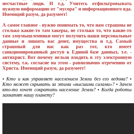
несчастные люди. И т.д. Учитесь отфильтровывать
нужную информацию от "мусора" и информационного яда.
Имеющий разум, да разумеет!
А самое главное - нужно понимать то, что нам страшны не
столько какие-то там хакеры, не столько то, что какие-то
там злоумышленники могут получить наши персональные
данные и лишить вас денег, имущества и т.д. Самый
страшный для нас как раз тот, кто имеет
санкционированный доступ к Единой базе данных, т.е. -
антихрист. Вот почему нельзя входить в эту электронную
систему, т.к. согласие на этом - равнозначно отречению от
Христа. Имеющий разум, да разумеет!
• Кто и как управляет населением Земли без его ведома? •
Кто может скрывать за этими «высшими силами»? • Зачем
кто-то хочет сократить население Земли? • Когда роботы
захватят нашу планету?