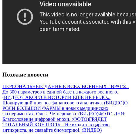
Похожие новости
ПЕРСОНАЛЬНЫЕ ДАННЫЕ ВСЕХ ВОЕННЫХ - ВРАГУ...
До 300 параметров в единой базе на каждого военного.
(ВИДЕО)
ТАКОГО В ИСТОРИИ ЕЩЕ НЕ БЫЛО...
Шокирующий прогноз финансового аналитика. (ВИДЕО)
О
РОЛИ БОЛЬШОЙ ФАРМЫ в новых медицинских
экспериментах. Ольга Четверикова. (ВИДЕО)
ФОТО ДНЯ:
Благословение цифровой эпохи. (ФОТО)
ГРЯДЕТ
ТОТАЛЬНЫЙ КОНТРОЛЬ... Не входите в царство
антихриста, не сдавайте биометрию!. (ВИДЕО)