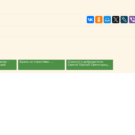
ание -
Брань со страстями......
Страсти и добродетели.
ский
Святой Паисий Святогорец...