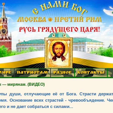
МИРЕ
ПАТРИОТАМ
РАЗНОЕ
КОНТАКТЫ
цы — мирянам. (ВИДЕО)
рупы души, отлучающие её от Бога. Страсти держа
емя. Основание всех страстей - чревообъядение. Ч
го и не дает собраться с силами...