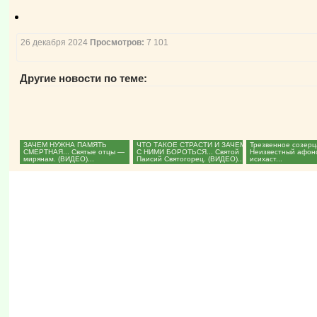
26 декабря 2024
Просмотров:
7 101
Другие новости по теме:
ЗАЧЕМ НУЖНА ПАМЯТЬ
ЧТО ТАКОЕ СТРАСТИ И ЗАЧЕМ
Трезвенное созерц
СМЕРТНАЯ... Святые отцы —
С НИМИ БОРОТЬСЯ... Святой
Неизвестный афон
мирянам. (ВИДЕО)...
Паисий Святогорец. (ВИДЕО)...
исихаст...