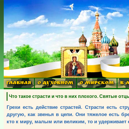
ГЛАВНАЯ
О ДУХОВНОМ
О МИРСКОМ
В 
Что такое страсти и что в них плохого. Святые от
Грехи есть действие страстей. Страсти есть ст
другую, как звенья в цепи. Они тяжелое есть бр
кто к миру, малым или великим, то и удерживает е