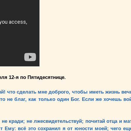
еделя 12-я по Пятидесятнице.
гий! что сделать мне доброго, чтобы иметь жизнь ве
о не благ, как только один Бог. Если же хочешь во
 не кради; не лжесвидетельствуй; почитай отца и ма
т Ему: всё это сохранил я от юности моей; чего ещ