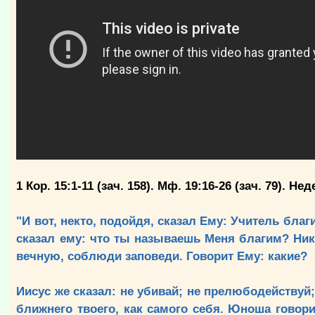
1 Кор. 15:1-11 (зач. 158). Мф.
19:16
-26 (зач. 79). Н
"И вот, некто, подойдя, сказал Ему: Учитель бла
сказал ему: что ты называешь Меня благим? Никт
вечную, соблюди заповеди. Говорит Ему: какие?
Иисус же сказал: не убивай; не прелюбодействуй;
ближнего твоего, как самого себя. Юноша говори