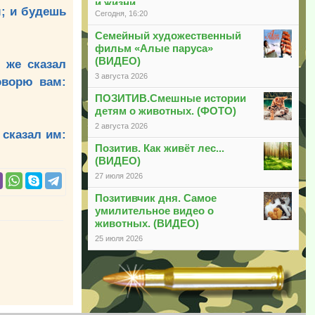
и жизни
м; и будешь
Сегодня, 16:20
Семейный художественный
фильм «Алые паруса»
(ВИДЕО)
 же сказал
3 августа 2026
оворю вам:
ПОЗИТИВ.Смешные истории
детям о животных. (ФОТО)
2 августа 2026
 сказал им:
Позитив. Как живёт лес...
(ВИДЕО)
27 июля 2026
Позитивчик дня. Самое
умилительное видео о
животных. (ВИДЕО)
25 июля 2026