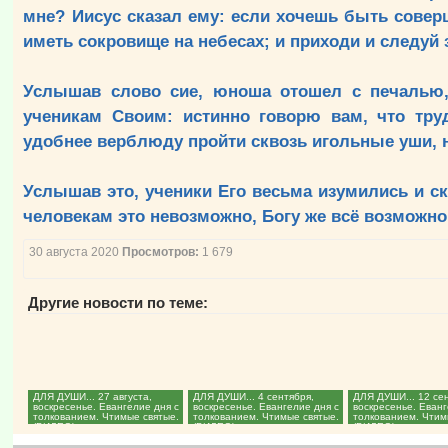
мне? Иисус сказал ему: если хочешь быть совер
иметь сокровище на небесах; и приходи и следуй
Услышав слово сие, юноша отошел с печалью,
ученикам Своим: истинно говорю вам, что тру
удобнее верблюду пройти сквозь игольные уши, 
Услышав это, ученики Его весьма изумились и ска
человекам это невозможно, Богу же всё возможно
30 августа 2020
Просмотров:
1 679
Другие новости по теме:
ДЛЯ ДУШИ... 27 августа,
ДЛЯ ДУШИ... 4 сентября,
ДЛЯ ДУШИ... 12 се
воскресенье. Евангелие дня с
воскресенье. Евангелие дня с
воскресенье. Еванг
толкованием. Чтимые святые.
толкованием. Чтимые святые.
толкованием. Чтим
(ВИДЕО)...
(ВИДЕО)...
(ВИДЕО)...