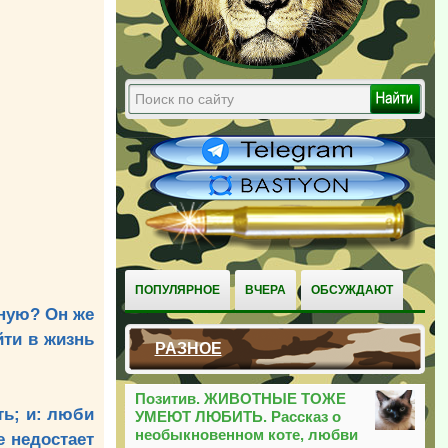
ПОПУЛЯРНОЕ
ВЧЕРА
ОБСУЖДАЮТ
чную? Он же
йти в жизнь
РАЗНОЕ
Позитив. ЖИВОТНЫЕ ТОЖЕ
ть; и: люби
УМЕЮТ ЛЮБИТЬ. Рассказ о
необыкновенном коте, любви
е недостает