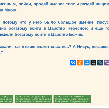
шенным, пойди, продай имение твое и раздай нищи
 за Мною.
 потому что у него было большое имение. Иисус
дно богатому войти в Царство Небесное; и еще г
нежели богатому войти в Царство Божие.
зали: так кто же может спастись? А Иисус, воззрев,
."
нтября,
ДЛЯ ДУШИ... 15 декабря,
ДЛЯ ДУШИ... 8 сентября,
елие дня с
воскресенье. Евангелие дня с
воскресенье. Евангелие дня.
ые святые.
толкованием. Чтимые святые.
Толкование. Владимирская
(ВИДЕО)...
икона. Чтимые святые....