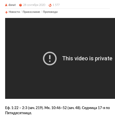
donat
28 сентября 2020
1 577
Новости
/
Православие
/
Проповеди
Еф.
1:22
– 2:3 (зач. 219). Мк.
10:46
–52 (зач. 48). Седмица 17-я по
Пятидесятнице.