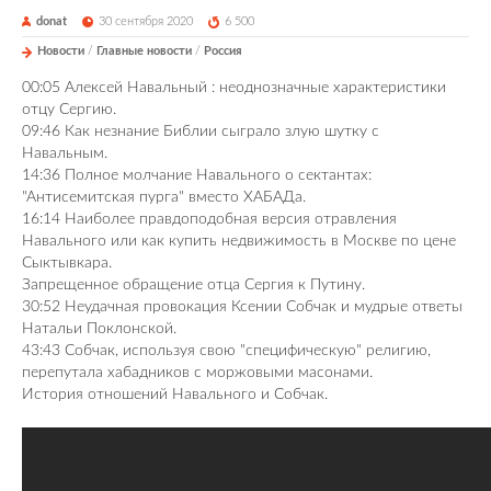
donat
30 сентября 2020
6 500
Новости
/
Главные новости
/
Россия
00:05 Алексей Навальный : неоднозначные характеристики
отцу Сергию.
09:46 Как незнание Библии сыграло злую шутку с
Навальным.
14:36 Полное молчание Навального о сектантах:
"Антисемитская пурга" вместо ХАБАДа.
16:14 Наиболее правдоподобная версия отравления
Навального или как купить недвижимость в Москве по цене
Сыктывкара.
Запрещенное обращение отца Сергия к Путину.
30:52 Неудачная провокация Ксении Собчак и мудрые ответы
Натальи Поклонской.
43:43 Собчак, используя свою "специфическую" религию,
перепутала хабадников с моржовыми масонами.
История отношений Навального и Собчак.