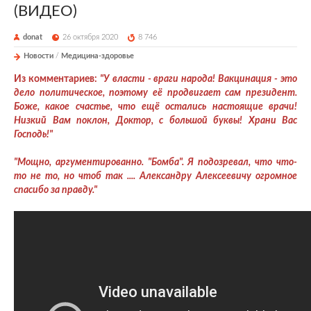
(ВИДЕО)
donat
26 октября 2020
8 746
Новости
/
Медицина-здоровье
Из комментариев:
"У власти - враги народа! Вакцинация - это
дело политическое, поэтому её продвигает сам президент.
Боже, какое счастье, что ещё остались настоящие врачи!
Низкий Вам поклон, Доктор, с большой буквы! Храни Вас
Господь!"
"Мощно, аргументированно. "Бомба". Я подозревал, что что-
то не то, но чтоб так .... Александру Алексеевичу огромное
спасибо за правду."