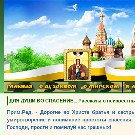
ГЛАВНАЯ
О ДУХОВНОМ
О МИРСКОМ
В 
ДЛЯ ДУШИ ВО СПАСЕНИЕ... Рассказы о неизвестных
Прим.Ред. - Дорогие во Христе братья и сестр
умиротворение и понимание простоты спасения. 
Господи, прости и помилуй нас грешных!