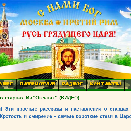
МИРЕ
ПАТРИОТАМ
РАЗНОЕ
КОНТАКТЫ
 старцах. Из "Отечник". (ВИДЕО)
ы! Эти простые рассказы и наставления о старцах
Кротость и смирение - самые короткие стези в Цар