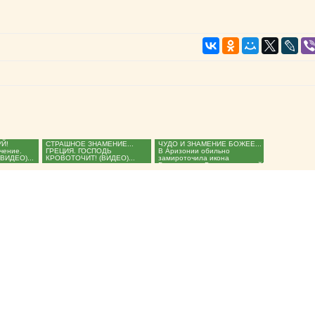
Й!
СТРАШНОЕ ЗНАМЕНИЕ...
ЧУДО И ЗНАМЕНИЕ БОЖЕЕ...
чение.
ГРЕЦИЯ. ГОСПОДЬ
В Аризонии обильно
(ВИДЕО)...
КРОВОТОЧИТ! (ВИДЕО)...
замироточила икона
Богородицы. Господи помилуй!
(ВИДЕО)...