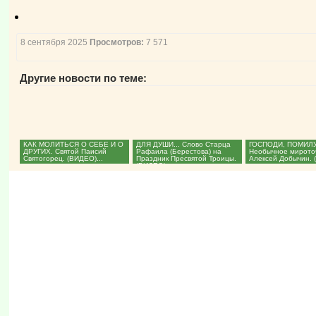
8 сентября 2025
Просмотров:
7 571
Другие новости по теме:
КАК МОЛИТЬСЯ О СЕБЕ И О
ДЛЯ ДУШИ... Слово Старца
ГОСПОДИ, ПОМИЛУ
ДРУГИХ. Святой Паисий
Рафаила (Берестова) на
Необычное мирото
Святогорец. (ВИДЕО)...
Праздник Пресвятой Троицы.
Алексей Добычин. 
(ВИДЕО)...