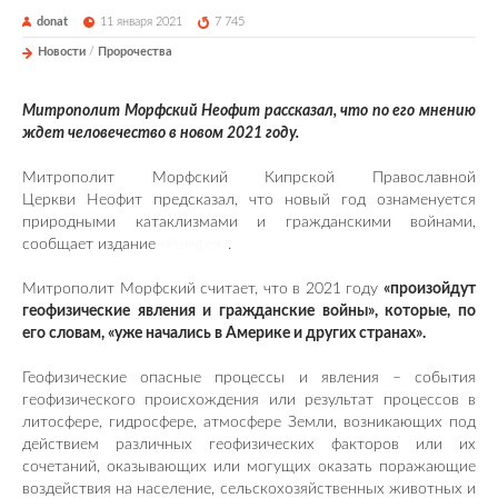
donat
11 января 2021
7 745
Новости
/
Пророчества
Митрополит Морфский Неофит рассказал, что по его мнению
ждет человечество в новом 2021 году.
Митрополит Морфский Кипрской Православной
Церкви Неофит предсказал, что новый год ознаменуется
природными катаклизмами и гражданскими войнами,
сообщает издание
«Ромфея»
.
Митрополит Морфский считает, что в 2021 году
«произойдут
геофизические явления и гражданские войны», которые, по
его словам, «уже начались в Америке и других странах».
Геофизические опасные процессы и явления – события
геофизического происхождения или результат процессов в
литосфере, гидросфере, атмосфере Земли, возникающих под
действием различных геофизических факторов или их
сочетаний, оказывающих или могущих оказать поражающие
воздействия на население, сельскохозяйственных животных и