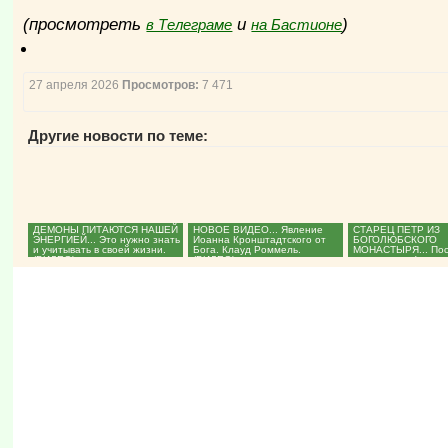
(просмотреть
и
)
в Телеграме
на Бастионе
27 апреля 2026
Просмотров:
7 471
Другие новости по теме:
ДЕМОНЫ ПИТАЮТСЯ НАШЕЙ
НОВОЕ ВИДЕО... Явление
СТАРЕЦ ПЕТР ИЗ
ЭНЕРГИЕЙ... Это нужно знать
Иоанна Кронштадтского от
БОГОЛЮБСКОГО
и учитывать в своей жизни.
Бога. Клауд Роммель.
МОНАСТЫРЯ... Пос
(ВИДЕО)...
(ВИДЕО)...
его памяти. Фильм
Е.Козенковой «Соро