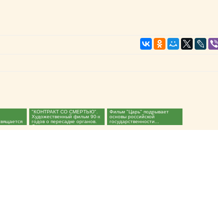
"КОНТРАКТ СО СМЕРТЬЮ".
Фильм "Царь" подрывает
Художественный фильм 90-х
основы российской
вящается
годов о пересадке органов.
государственности...
Оцените динамику...
к дней...