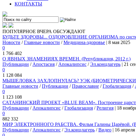
КОНТАКТЫ
ПОПУЛЯРНОЕ
ВЧЕРА
ОБСУЖДАЮТ
БУДЬТЕ ЗДОРОВЫ... ОЗДОРОВЛЕНИЕ ОРГАНИЗМА по системе
Новости
/
Главные новости
/
Медицина-здоровье
| 8 мая 2025
0
1 766 402
О ЯВНЫХ ЗНАМЕНИЯХ ВРЕМЕН. (Републикация, 2012 г.)
Публикации
/
Апостасия
/
Апокалипсис
/
Эл.концлагерь
| 21 се
0
1 128 084
МЫШЕЛОВКА ЗАХЛОПНУЛАСЬ? УЭК (БИОМЕТРИЧЕСКИЙ 
Главные новости
/
Публикации
/
Православие
/
Глобализация
/
0
1 123 108
САТАНИНСКИЙ ПРОЕКТ «BLUE BEAM». Построение царства
Публикации
/
Апокалипсис
/
Глобализация
/
Религия
| 18 ноябр
0
882 332
МИР ЭЛЕКТРОННОГО РАБСТВА. Фильм Галины Царёвой. (
Публикации
/
Апокалипсис
/
Эл.концлагерь
/
Видео
| 16 апреля
0