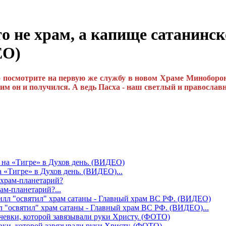
е храм, а капище сатанинское
ЕО)
о посмотрите на первую же службу в новом Храме Миноборон
им он и получился. А ведь Пасха - наш светлый и православ
Тигре» в Духов день. (ВИДЕО)...
-планетарий?...
ятил" храм сатаны - Главный храм ВС РФ. (ВИДЕО)...
 которой завязывали руки Христу. (ФОТО)...