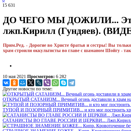
15 631
ДО ЧЕГО МЫ ДОЖИЛИ... Это н
лжп.Кирилл (Гундяев). (ВИД
Прим.Ред. - Дорогие во Христе братья и сестры! Вы тольк
храм строили оккультисты во главе с шаманом Шойгу - так
10 мая 2021
Просмотров:
6 282
Другие новости по теме:
ОТКРЫТЫЙ САТАНИЗМ... Вечный огонь доставили в храм на «
ТУПОЙ И ПОЗОРНЫЙ ПРИМИТИВ... и кто мог построить храм
САТАНИСТЫ ВО ГЛАВЕ РОССИИ И ЦЕРКВИ... Лжп.Кирилл "осв
СТРАШНОЕ ЗНАМЕНИЕ БОЖЕЕ... Кипр. Кровоточение бечевки,