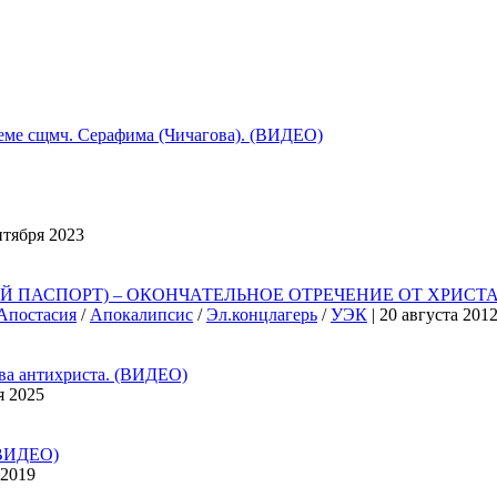
 сщмч. Серафима (Чичагова). (ВИДЕО)
нтября 2023
ПАСПОРТ) – ОКОНЧАТЕЛЬНОЕ ОТРЕЧЕНИЕ ОТ ХРИСТА,
Апостасия
/
Апокалипсис
/
Эл.концлагерь
/
УЭК
| 20 августа 201
 антихриста. (ВИДЕО)
я 2025
ВИДЕО)
 2019