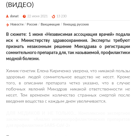
(ВИДЕО)
donat
22 июня 2021
13 230
Новости
/
Россия
/
Вакцинация
/
Геноцид русских
В сюжете: 1 июня «Независимая ассоциация врачей» подала
иск к Министерству здравоохранения. Эксперты требуют
признать незаконным решение Минздрава о регистрации
сомнительного препарата для, так называемой, профилактики
модной болезни.
Химик-генетик Елена Кириченко уверена, что никакой пользы
здоровью людей сомнительное вещество не несет. Кроме
того, в описании препарата четко указано, что в случае
побочных явлений Минздрав никакой ответственности не
несет. Тем временем количество странных смертей после
введения вещества с каждым днем увеличивается.
ДЛЯ МЕДИКОВ И НЕ ТОЛЬКО... Комплексное экспертное
заключение «Анализ иммунопрофилактических препаратов
для профилактики SARS-CoV-2»