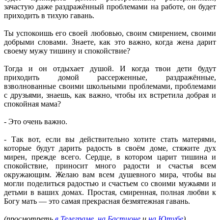
зачастую даже раздражённый проблемами на работе, он будет
приходить в тихую гавань.
Ты успокоишь его своей любовью, своим смирением, своими
добрыми словами. Знаете, как это важно, когда жена дарит
своему мужу тишину и спокойствие?
Тогда и он отдыхает душой. И когда твои дети будут
приходить домой рассерженные, раздражённые,
взволнованные своими школьными проблемами, проблемами
с друзьями, знаешь, как важно, чтобы их встретила добрая и
спокойная мама?
- Это очень важно.
- Так вот, если вы действительно хотите стать матерями,
которые будут дарить радость в своём доме, стяжите дух
мирен, прежде всего. Сердце, в котором царит тишина и
спокойствие, приносит много радости и счастья всем
окружающим. Желаю вам всем душевного мира, чтобы вы
могли поделиться радостью и счастьем со своими мужьями и
детьми в ваших домах. Простая, смиренная, полная любви к
Богу мать — это самая прекрасная безмятежная гавань.
(просмотреть
в Телеграме
,
на Бастионе
и
на Ютубе
)