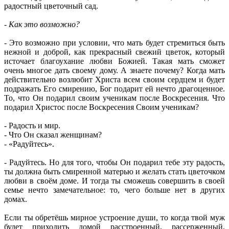
радостный цветочный сад.
- Как это возможно?
- Это возможно при условии, что мать будет стремиться быть
нежной и доброй, как прекрасный свежий цветок, который
источает благоухание любви Божией. Такая мать сможет
очень многое дать своему дому. А знаете почему? Когда мать
действительно возлюбит Христа всем своим сердцем и будет
подражать Его смирению, Бог подарит ей нечто драгоценное.
То, что Он подарил своим ученикам после Воскресения. Что
подарил Христос после Воскресения Своим ученикам?
- Радость и мир.
- Что Он сказал женщинам?
- «Радуйтесь».
- Радуйтесь. Но для того, чтобы Он подарил тебе эту радость,
ты должна быть смиренной матерью и желать стать цветочком
любви в своём доме. И тогда ты сможешь совершить в своей
семье нечто замечательное: то, чего больше нет в других
домах.
Если ты обретёшь мирное устроение души, то когда твой муж
будет приходить домой расстроенный, рассерженный,