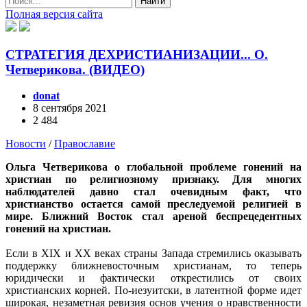
Найти
Полная версия сайта
СТРАТЕГИЯ ДЕХРИСТИАНИЗАЦИИ... О.
Четверикова. (ВИДЕО)
donat
8 сентября 2021
2 484
Новости
/
Православие
Ольга Четверикова о глобальной проблеме гонений на
христиан по религиозному признаку. Для многих
наблюдателей давно стал очевидным факт, что
христианство остается самой преследуемой религией в
мире. Ближний Восток стал ареной беспрецедентных
гонений на христиан.
Если в XIX и XX веках страны Запада стремились оказывать
поддержку ближневосточным христианам, то теперь
юридически и фактически открестились от своих
христианских корней. По-иезуитски, в латентной форме идет
широкая, незаметная ревизия основ учения о нравственности