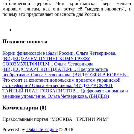
католической церкви. Чем христианская вера мешает
мировым элитам, как они хотят её "модернизировать", и
почему это представляет опасность для России.
Похожие новости
Корни финансовой кабалы России. Ольга Четверикова.
(ВИДЕО)
ЗАЧЕМ ПУТИНСКОМУ ГРЕФУ
СОЮЗМУЛЬТФИЛЬМ... Ольга Четверикова.
(ВИДЕО)
СМАРТ-КОНЦЛАГЕРЬ... Предотвратить
необратимое. Ольга Четверикова. (ВИДЕО)
ЗРИ В КОРЕНЬ...
Что стоит за константинопольским приветом укрaинской
автокефалии? Ольга Четверикова. (ВИДЕО)
ВСКРЫТ
ТАЙНЫЙ ПЛАН ГЛОБАЛИСТОВ... Цифровая экономика и
внешнее управление. Ольга Четверикова. (ВИДЕО)
Комментарии (0)
Православный портал "МОСКВА - ТРЕТИЙ РИМ"
Powered by
DataLife Engine
© 2018