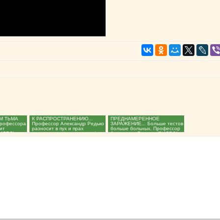
М ТЬМА
К РАСПРОСТРАНЕНИЮ...
ПРЕДНАМЕРЕННОЕ
профессора
Профессор Александр Редько
ЗАРАЖЕНИЕ... Больше тестов -
ит
разносит в пух и прах
больше больных. Профессор
ИДЕО)...
лжепандемию антихриста!...
Александр Редько. (ВИДЕО)...