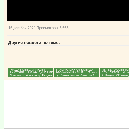
16 декабря 2021
Просмотров:
6 556
Другие новости по теме:
"НАША ПОБЕДА ПРИДЕТ
ВАКЦИНАЦИЯ ОТ КОВИДА -
ПЕРЕД РАССВЕТО
БЫСТРЕЕ, ЧЕМ МЫ ДУМАЕМ!"
ЭТО КАННИБАЛИЗМ... Причем
СГУЩАЕТСЯ... На 
Профессор Александр Редько.
тут банкиры и глобалисты?
А. Редько СК завод
(ВИДЕО)...
Кому нельзя носить...
уголовное дело. (В