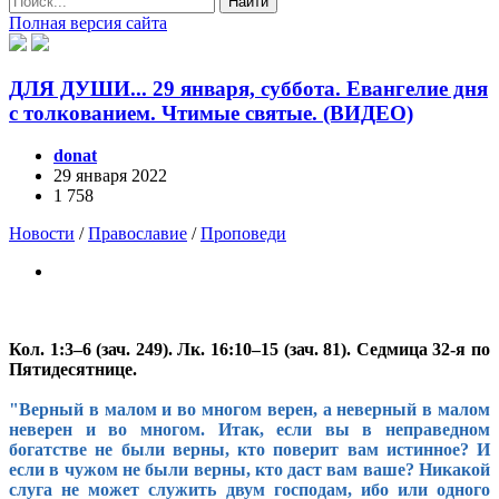
Найти
Полная версия сайта
ДЛЯ ДУШИ... 29 января, суббота. Евангелие дня
с толкованием. Чтимые святые. (ВИДЕО)
donat
29 января 2022
1 758
Новости
/
Православие
/
Проповеди
Кол. 1:3–6 (зач. 249). Лк.
16:10
–15 (зач. 81). Седмица 32-я по
Пятидесятнице.
"Верный в малом и во многом верен, а неверный в малом
неверен и во многом. Итак, если вы в неправедном
богатстве не были верны, кто поверит вам истинное? И
если в чужом не были верны, кто даст вам ваше? Никакой
слуга не может служить двум господам, ибо или одного