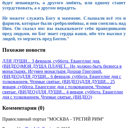
будет ненавидеть, а другого любить, или одному станет
усердствовать, а о другом нерадеть.
Не можете служить Богу и маммоне. Слышали всё это и
фарисеи, которые были сребролюбивы, и они смеялись над
Ним. Он сказал им: вы выказываете себя праведниками
пред людьми, но Бог знает сердца́ ваши, ибо что высоко у
людей, то́ мерзость пред Богом."
Похожие новости
ДЛЯ ДУШИ... 3 февраля, суббота. Евангелие дня.
(ВИДЕО)
МОЯ ДУША ПЛАЧЕТ... Не должно быть бизнеса в
монастырях. Игумен монастыря Дохиар Григорий.
(ВИДЕО)
ДЛЯ ДУШИ... 6 февраля, суббота. Евангелие дня с
толкованием. Чтимые святые. (ВИДЕО)
ДЛЯ ДУШИ... 25
января, суббота. Евангелие дня с толкованием. Чтимые
святые. (ВИДЕО)
ДЛЯ ДУШИ... 4 января, суббота. Евангелие
дня с толкованием. Чтимые святые. (ВИДЕО)
Комментарии (0)
Православный портал "МОСКВА - ТРЕТИЙ РИМ"