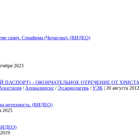
 сщмч. Серафима (Чичагова). (ВИДЕО)
нтября 2023
ПАСПОРТ) – ОКОНЧАТЕЛЬНОЕ ОТРЕЧЕНИЕ ОТ ХРИСТА,
Апостасия
/
Апокалипсис
/
Эл.концлагерь
/
УЭК
| 20 августа 201
 антихриста. (ВИДЕО)
я 2025
ВИДЕО)
 2019