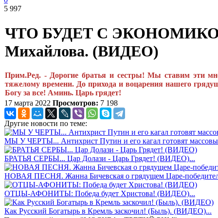
5 997
ЧТО БУДЕТ С ЭКОНОМИКОЙ Р
Михайлова. (ВИДЕО)
Прим.Ред. - Дорогие братья и сестры! Мы ставим эти мн
тяжелому времени. До прихода и воцарения нашего грядущ
Богу за все! Аминь. Царь грядет!
17 марта 2022
Просмотров:
7 198
Другие новости по теме:
МЫ У ЧЕРТЫ... Антихрист Путин и его кагал готовят массовый
БРАТЬЯ СЕРБЫ... Цар Долази - Царь Грядет! (ВИДЕО)...
НОВАЯ ПЕСНЯ. Жанна Бичевская о грядущем Царе-победител
ОТЦЫ-АФОНИТЫ: Победа будет Христова! (ВИДЕО)...
Как Русский Богатырь в Кремль заскочил! (Быль). (ВИДЕО)...