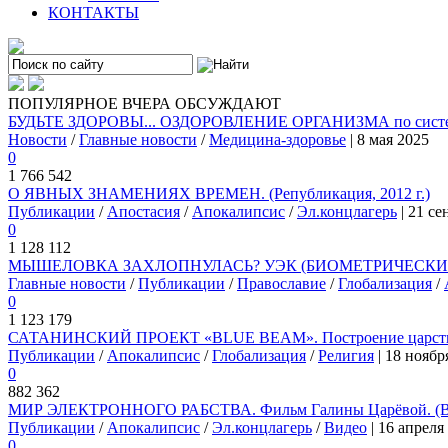
КОНТАКТЫ
ПОПУЛЯРНОЕ
ВЧЕРА
ОБСУЖДАЮТ
БУДЬТЕ ЗДОРОВЫ... ОЗДОРОВЛЕНИЕ ОРГАНИЗМА по системе
Новости
/
Главные новости
/
Медицина-здоровье
| 8 мая 2025
0
1 766 542
О ЯВНЫХ ЗНАМЕНИЯХ ВРЕМЕН. (Републикация, 2012 г.)
Публикации
/
Апостасия
/
Апокалипсис
/
Эл.концлагерь
| 21 се
0
1 128 112
МЫШЕЛОВКА ЗАХЛОПНУЛАСЬ? УЭК (БИОМЕТРИЧЕСКИЙ 
Главные новости
/
Публикации
/
Православие
/
Глобализация
/
0
1 123 179
САТАНИНСКИЙ ПРОЕКТ «BLUE BEAM». Построение царства
Публикации
/
Апокалипсис
/
Глобализация
/
Религия
| 18 ноябр
0
882 362
МИР ЭЛЕКТРОННОГО РАБСТВА. Фильм Галины Царёвой. (
Публикации
/
Апокалипсис
/
Эл.концлагерь
/
Видео
| 16 апреля
0