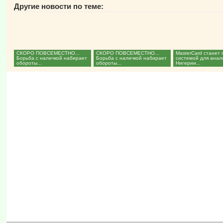
Другие новости по теме:
СКОРО ПОВСЕМЕСТНО...
СКОРО ПОВСЕМЕСТНО...
MasterCard станет
Борьба с наличкой набирает
Борьба с наличкой набирает
системой для анал
обороты...
обороты...
Нигерии...