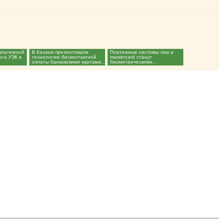
 платежной
В Казани презентовали
Платежные системы visa и
ога УЭК в
технологию бесконтактной
mastercard станут
оплаты банковскими картами...
биометрическими...