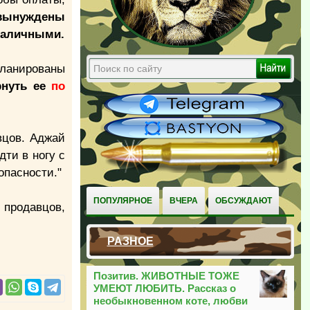
вынуждены
 наличными.
ланированы
ернуть ее
по
вцов. Аджай
дти в ногу с
опасности."
ПОПУЛЯРНОЕ
ВЧЕРА
ОБСУЖДАЮТ
 продавцов,
РАЗНОЕ
Позитив. ЖИВОТНЫЕ ТОЖЕ
УМЕЮТ ЛЮБИТЬ. Рассказ о
необыкновенном коте, любви