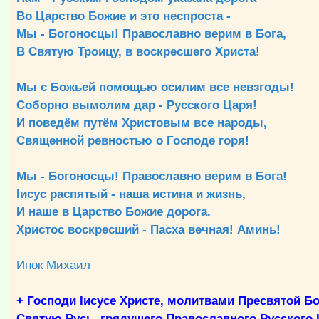
Во Царство Божие и это неспроста -
Мы - Богоносцы! Православно верим в Бога,
В Святую Троицу, в воскресшего Христа!
Мы с Божьей помощью осилим все невзгоды!
Соборно вымолим дар - Русского Царя!
И поведём путём Христовым все народы,
Священной ревностью о Господе горя!
Мы - Богоносцы! Православно верим в Бога!
Iисус распятый - наша истина и жизнь,
И наше в Царство Божие дорога.
Христос воскресший - Пасха вечная! Аминь!
Инок Михаил
+ Господи Ιисусе Христе, молитвами Пресвятой Б
Святую Русь, грядущего Православного Русского Ц