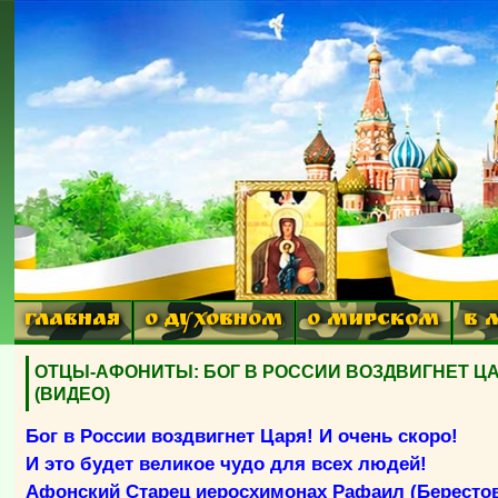
ГЛАВНАЯ
О ДУХОВНОМ
О МИРСКОМ
В 
ОТЦЫ-АФОНИТЫ: БОГ В РОССИИ ВОЗДВИГНЕТ ЦАРЯ! И
(ВИДЕО)
Бог в России воздвигнет Царя! И очень скоро!
И это будет великое чудо для всех людей!
Афонский Старец иеросхимонах Рафаил (Бересто