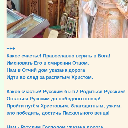
+++
Какое счастье! Православно верить в Бога!
Именовать Его в смирении Отцом.
Нам в Отчий дом указана дорога
Идти во след за распятым Христом.
Какое счастье! Русским быть! Родиться Русским!
Остаться Русским до победного конца!
Пройти путём Христовым, благодатным, узким.
зло победить, достичь Пасхального венца!
Нам - Русским Господом указана дорога