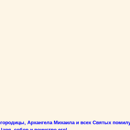
огородицы, Архангела Михаила и всех Святых помилу
аря, собор и воинство его!