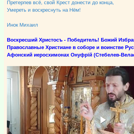
Претерпев всё, свой Крест донести до конца,
Умереть и воскреснуть на Нём!
Инок Михаил
Воскресший Христосъ - Победитель! Божий Избра
Православные Христиане в соборе и воинстве Рус
Афонский иеросхимонах Онуфрiй (Стебелев-Вела