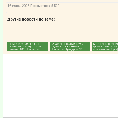
16 марта 2025
Просмотров:
5 522
Другие новости по теме:
НЕМНОГО О ЗДОРОВЬЕ...
ЗА ЭТОТ ГЕНОЦИД БУДУТ
БЕРЕГИСЬ ПРИВИВ
Онкология и смерть. Чем
СУДИТЬ... И КАЗНИТЬ.
правда о поствакц
опасны ГМО. Профессор
Профессор Гундаров: "В
осложнениях. Про
В.Шафалинов. (ВИДЕО)...
Коммунарке 70% умерших от...
Шафалинов. (ВИДЕО