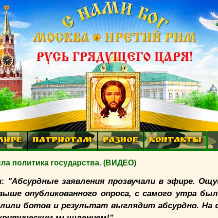
МИРЕ
ПАТРИОТАМ
РАЗНОЕ
КОНТАКТЫ
а политика государства. (ВИДЕО)
в:
"Абсурдные заявления прозвучали в эфире. Ощ
ыше опубликованного опроса, с самого утра был
залили ботов и результат выглядит абсурдно. На 
 критическим мышлением!"