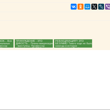
ОК... Вся
ПРИНУЖДЕНИЕ - ЭТО
РЕВАКЦИНАЦИЯ?! ЭТО
инальных
ДИКОСТЬ... Планы вакцинации
БЕЗУМИЕ! Такого еще не было
фессор
- преступны. Профессор
никогда в истории
)...
Шафалинов. (ВИДЕО)...
человечества! Профессор
Шафалинов...