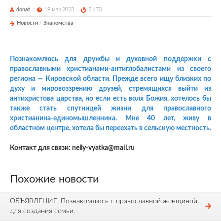
donat
19 мая 2023
2 473
Новости
/
Знакомства
Познакомлюсь для дружбы и духовной поддержки с
православными христианами-антиглобалистами из своего
региона — Кировской области. Прежде всего ищу близких по
духу и мировоззрению друзей, стремящихся выйти из
антихристова царства, но если есть воля Божия, хотелось бы
также стать спутницей жизни для православного
христианина-единомышленника. Мне 40 лет, живу в
областном центре, хотела бы переехать в сельскую местность.
Контакт для связи:
nelly
-
vyatka
@
mail
.
ru
Похожие новости
ОБЪЯВЛЕНИЕ. Познакомлюсь с православной женщиной
для создания семьи.