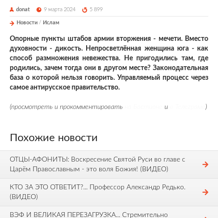
donat
9 марта 2024
5 899
Новости
/
Ислам
Опорные пункты штабов армии вторжения - мечети. Вместо
духовности - дикость. Непросветлённая женщина юга - как
способ размножения невежества. Не пригодились там, где
родились, зачем тогда они в другом месте? Законодательная
база о которой нельзя говорить. Управляемый процесс через
самое антирусское правительство.
(просмотреть и прокомментировать
на Бастионе
и
в Телеграме
)
Похожие новости
ОТЦЫ-АФОНИТЫ: Воскресение Святой Руси во главе с
Царём Православным - это воля Божия! (ВИДЕО)
КТО ЗА ЭТО ОТВЕТИТ?... Профессор Александр Редько.
(ВИДЕО)
ВЭФ И ВЕЛИКАЯ ПЕРЕЗАГРУЗКА... Стремительно