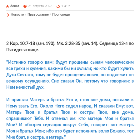
donat
31 августа 2023
1 419
Новости
/
Православие
/
Проповеди
2 Кор. 10:7-18 (зач. 190). Мк. 3:28-35 (зач. 14). Седмица 13-я по
Пятидесятнице.
"Истинно говорю вам: будут прощены сынам человеческим
все грехи и хуления, какими бы ни хулили; но кто будет хулить
Духа Святаго, тому не будет прощения вовек, но подлежит он
вечному осуждению. Сие сказал Он, потому что говорили: в
Нем нечистый дух.
И пришли Матерь и братья Его и, стоя вне дома, послали к
Нему звать Его. Около Него сидел народ. И сказали Ему: вот,
Матерь Твоя и братья Твои и сестры Твои, вне дома,
спрашивают Тебя. И отвечал им: кто матерь Моя и братья
Мои? И обозрев сидящих вокруг Себя, говорит: вот матерь
Моя и братья Мои; ибо кто будет исполнять волю Божию, тот
Мне брат, и сестра, и матерь."