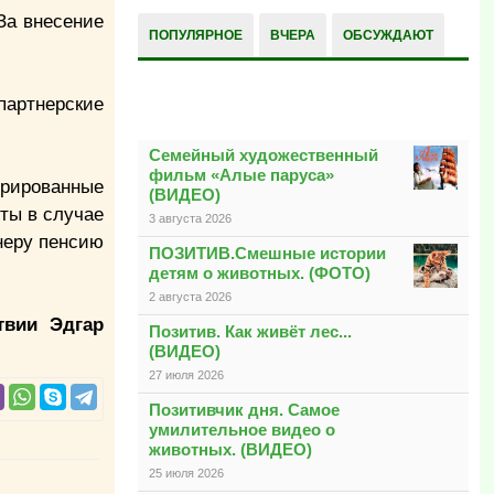
За внесение
ПОПУЛЯРНОЕ
ВЧЕРА
ОБСУЖДАЮТ
РАЗНОЕ
партнерские
Семейный художественный
фильм «Алые паруса»
трированные
(ВИДЕО)
ты в случае
3 августа 2026
неру пенсию
ПОЗИТИВ.Смешные истории
детям о животных. (ФОТО)
2 августа 2026
твии Эдгар
Позитив. Как живёт лес...
(ВИДЕО)
27 июля 2026
Позитивчик дня. Самое
умилительное видео о
животных. (ВИДЕО)
25 июля 2026