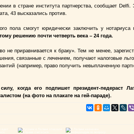
нии в стране института партнерства, сообщает Delfi. 
ата, 43 высказались против.
ого пола смогут юридически заключить у нотариуса 
тому решению почти четверть века – 24 года.
во не приравнивается к браку». Тем не менее, зарегис
ения, связанные с лечением, получают налоговые льго
рантий (например, право получить невыплаченную парт
 силу, когда его подпишет президент-педераст Ла
листом (на фото на плакате на гей-параде).